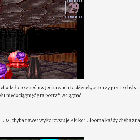
e chodziło to znośnie. Jedna wada to dźwięk, autorzy gry to chyba
u niedociągnięć gra potrafi wciągnąć.
 CD32, chyba nawet wykorzystuje Akiko? Glooma każdy chyba zna