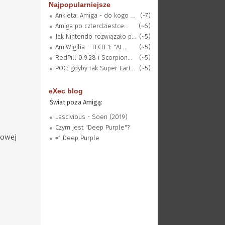
Najpopularniejsze
Ankieta: Amiga - do kogo ...
(~7)
Amiga po czterdziestce...
(~6)
Jak Nintendo rozwiązało p...
(~5)
AmiWigilia - TECH 1: "AI ...
(~5)
RedPill 0.9.28 i Scorpion...
(~5)
POC: gdyby tak Super Eart...
(~5)
eXec blog
Świat poza Amigą:
Lascivious - Soen (2019)
Czym jest "Deep Purple"?
towej
=1 Deep Purple