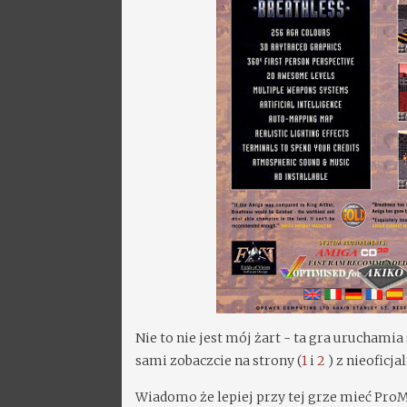
Nie to nie jest mój żart - ta gra uruchamia
sami zobaczcie na strony (
1
i
2
) z nieoficj
Wiadomo że lepiej przy tej grze mieć Pro