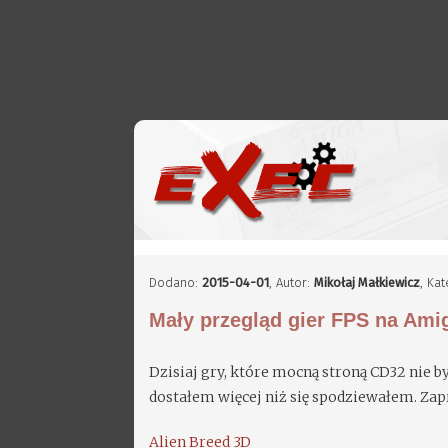
Dodano:
2015-04-01
,
Autor:
Mikołaj Małkiewicz
, Ka
Mały przegląd gier FPS na Am
Dzisiaj gry, które mocną stroną CD32 nie by
dostałem więcej niż się spodziewałem. Za
Alien Breed 3D