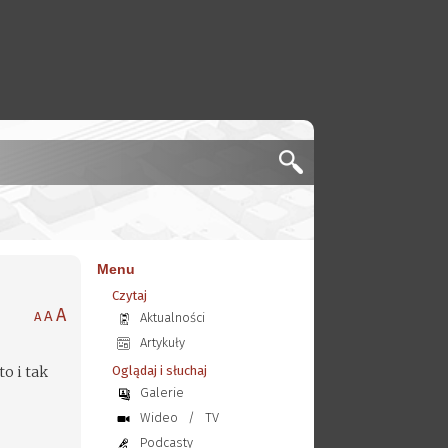
Menu
Czytaj
A
A
A
Aktualności
Artykuły
to i tak
Oglądaj i słuchaj
Galerie
Wideo
/
TV
Podcasty