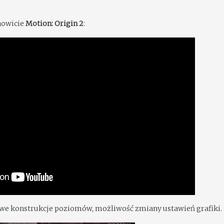
nowicie
Motion: Origin 2
:
kawe konstrukcje poziomów, możliwość zmiany ustawień grafiki.