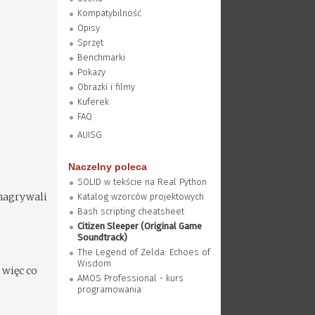
Kompatybilność
Opisy
Sprzęt
Benchmarki
Pokazy
Obrazki i filmy
Kuferek
FAQ
AUISG
Naczelny poleca
SOLID w tekście na Real Python
 nagrywali
Katalog wzorców projektowych
Bash scripting cheatsheet
Citizen Sleeper (Original Game
Soundtrack)
The Legend of Zelda: Echoes of
Wisdom
 więc co
AMOS Professional - kurs
programowania