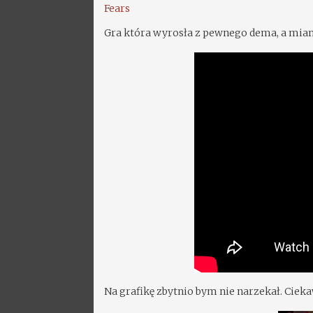
Fears
Gra która wyrosła z pewnego dema, a mia
Na grafikę zbytnio bym nie narzekał. Cie