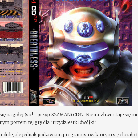
 się na gołej (sic! - przyp. SZAMAN) CD32. Niemożliwe staje się m
alnym portem tej gry dla "trzydziestki dwójki"
Module, ale jednak podziwiam programistów którym się chciało 