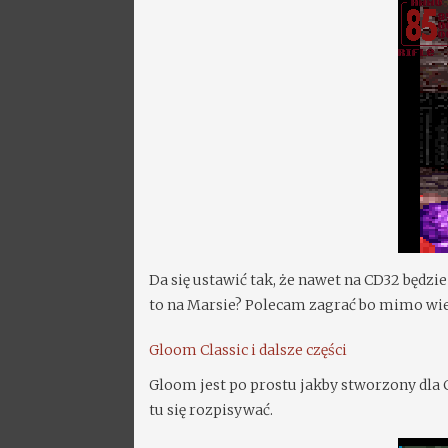
Da się ustawić tak, że nawet na CD32 będzi
to na Marsie? Polecam zagrać bo mimo wiel
Gloom Classic i dalsze części
Gloom jest po prostu jakby stworzony dla
tu się rozpisywać.