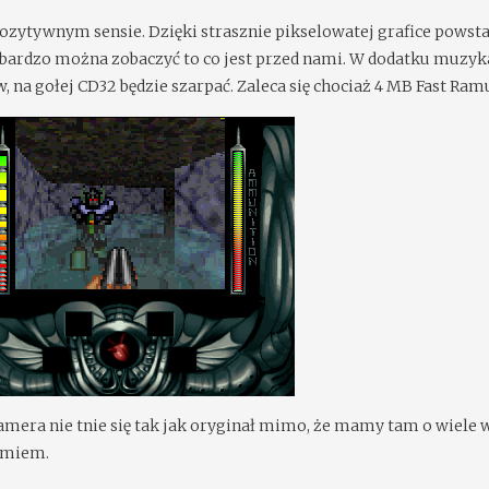
pozytywnym sensie. Dzięki strasznie pikselowatej grafice powsta
 bardzo można zobaczyć to co jest przed nami. W dodatku muzyk
, na gołej CD32 będzie szarpać. Zaleca się chociaż 4 MB Fast Ram
mera nie tnie się tak jak oryginał mimo, że mamy tam o wiele w
zumiem.