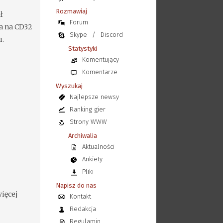
Rozmawiaj
ł
Forum
a na CD32
Skype
/
Discord
u.
Statystyki
Komentujący
Komentarze
Wyszukaj
Najlepsze newsy
Ranking gier
Strony WWW
Archiwalia
Aktualności
Ankiety
Pliki
Napisz do nas
ięcej
Kontakt
Redakcja
Regulamin