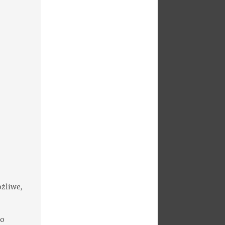
ożliwe,
to