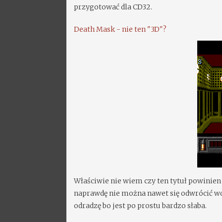
przygotować dla CD32.
Death Mask - nie ten "3D"?
Właściwie nie wiem czy ten tytuł powinien
naprawdę nie można nawet się odwrócić wokó
odradzę bo jest po prostu bardzo słaba.