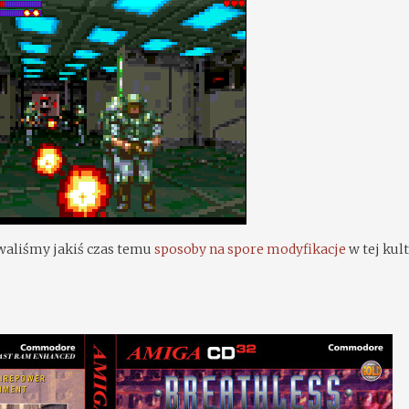
waliśmy jakiś czas temu
sposoby na spore modyfikacje
w tej kul