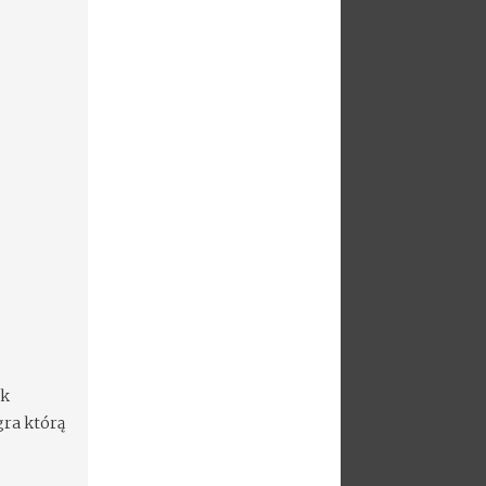
ak
gra którą