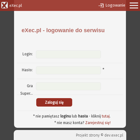
Logowanie
eXec.pl
eXec.pl - logowanie do serwisu
Login:
*
Hasło:
Gra
Super...
* nie pamiętasz
loginu
lub
hasła
- kliknij
tutaj
.
* nie masz konta?
Zarejestruj się!
Projekt strony ©
dev.exec.pl