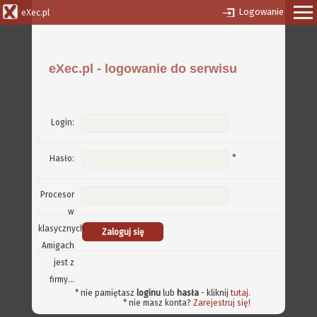
Logowanie
eXec.pl
eXec.pl - logowanie do serwisu
Login:
*
Hasło:
Procesor
w
klasycznych
Amigach
jest z
firmy...
* nie pamiętasz
loginu
lub
hasła
- kliknij
tutaj
.
* nie masz konta?
Zarejestruj się!