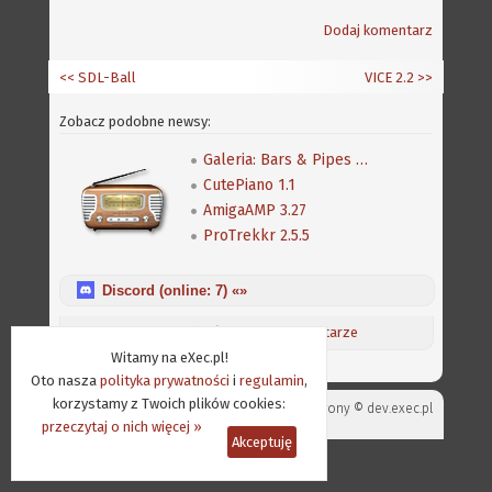
Dodaj komentarz
<< SDL-Ball
VICE 2.2
>>
Zobacz podobne newsy:
Galeria: Bars & Pipes Professional
CutePiano 1.1
AmigaAMP 3.27
ProTrekkr 2.5.5
Discord (online:
7
) «»
Aktualności
/
Ostatnie komentarze
Witamy na eXec.pl!
Oto nasza
polityka prywatności
i
regulamin
,
korzystamy z Twoich plików cookies:
Projekt strony ©
dev.exec.pl
przeczytaj o nich więcej »
Akceptuję