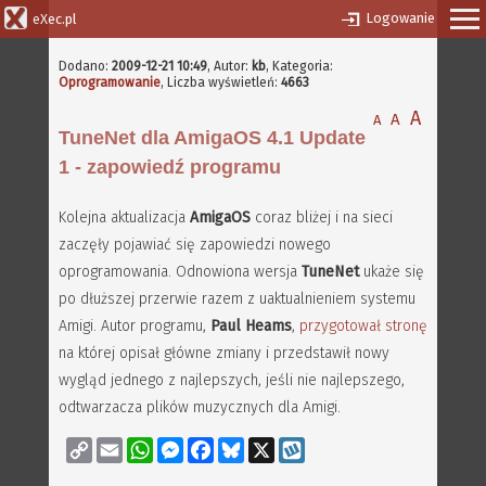
Logowanie
eXec.pl
Dodano:
2009-12-21 10:49
,
Autor:
kb
, Kategoria:
Oprogramowanie
, Liczba wyświetleń:
4663
A
A
A
TuneNet dla AmigaOS 4.1 Update
1 - zapowiedź programu
Kolejna aktualizacja
AmigaOS
coraz bliżej i na sieci
zaczęły pojawiać się zapowiedzi nowego
oprogramowania. Odnowiona wersja
TuneNet
ukaże się
po dłuższej przerwie razem z uaktualnieniem systemu
Amigi. Autor programu,
Paul Heams
,
przygotował stronę
na której opisał główne zmiany i przedstawił nowy
wygląd jednego z najlepszych, jeśli nie najlepszego,
odtwarzacza plików muzycznych dla Amigi.
Copy
Email
WhatsApp
Messenger
Facebook
Bluesky
X
Wykop
Link