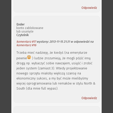
Odpowiedz
Ender
konto zablokowane
lub usunięte
Czytelnik
komentarz #17
wysłany: 2013-11-15 21:31 w odpowiedzi na
komentarz #16
Trzeba mieć nadzieję, że kiedyś (na emeryturze
pewnie
) ludzie zrozumieją, że mogli pójść inną
drogą np. wybaczyć sobie nawzajem, usiąść i zrobić
jeden system (zamiast 3). Wtedy projektowanie
nowego sprzętu miałoby większą szansę na
ekonomiczny sukces, a my być może mielibyśmy
więcej oprogramowania lub remaków w stylu North &
South (dla mnie full wypas).
Odpowiedz