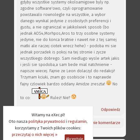
gdyby wszystkie systemy okoloamigowe byly np.
zgodne software'owo, czyli oprogramowanie
powstawalo rownolegle na wszystkie, a wybor
danego wynikal jedynie z osobistych preferencji i
gustu, a nie ograniczal w jakikolwiek sposob (bo
jednak AOS4,Morhpos,Aros to trzy osobne systemy
jedynie, nie do konca bratnie i nawet nie z tej samej
matki ale raczej ciotek wrecz hehe) - podoba mi sie
jednak porzadek is pokoj na tej stronie i zycze
wszystkiego dobrego. Sam niedlugo wysle artek jakis
i jesli sie spodoba,a sam bede mial natchnienie -
napisze wiecej. Fajnie ze Leon dolaczyl do redakcji!
Trzymam kciuki, znam go osobiscie i to naprawde
fajny czlowiek bardzo oddany Amidze zreszta!
No
to co:
Rulez! Nie?
Odpowiedz
Witamy na eXec.pl!
Oto nasza
polityka prywatności
i
regulamin
,
Powrót na górę ⇑
/
Aktualności
/
Ostatnie komentarze
korzystamy z Twoich plików cookies:
przeczytaj o nich więcej »
Akceptuję