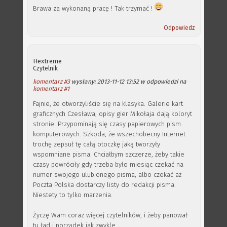
Brawa za wykonaną pracę ! Tak trzymać !
Odpowiedz
Hextreme
Czytelnik
komentarz #3
wysłany: 2013-11-12 13:52 w odpowiedzi na
komentarz #1
Fajnie, że otworzyliście się na klasyka. Galerie kart
graficznych Czesława, opisy gier Mikołaja dają koloryt
stronie. Przypominają się czasy papierowych pism
komputerowych. Szkoda, że wszechobecny Internet
trochę zepsuł tę całą otoczkę jaką tworzyły
wspomniane pisma. Chciałbym szczerze, żeby takie
czasy powróciły gdy trzeba było miesiąc czekać na
numer swojego ulubionego pisma, albo czekać aż
Poczta Polska dostarczy listy do redakcji pisma.
Niestety to tylko marzenia.
Życzę Wam coraz więcej czytelników, i żeby panował
tu ład i porządek jak zwykle.