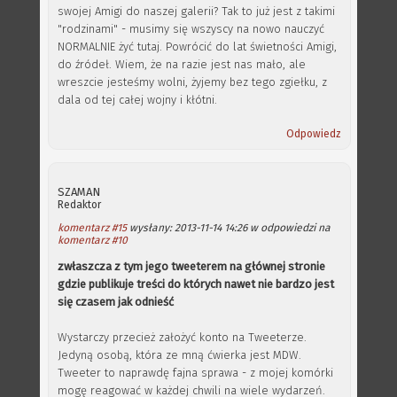
swojej Amigi do naszej galerii? Tak to już jest z takimi
"rodzinami" - musimy się wszyscy na nowo nauczyć
NORMALNIE żyć tutaj. Powrócić do lat świetności Amigi,
do źródeł. Wiem, że na razie jest nas mało, ale
wreszcie jesteśmy wolni, żyjemy bez tego zgiełku, z
dala od tej całej wojny i kłótni.
Odpowiedz
SZAMAN
Redaktor
komentarz #15
wysłany: 2013-11-14 14:26 w odpowiedzi na
komentarz #10
zwłaszcza z tym jego tweeterem na głównej stronie
gdzie publikuje treści do których nawet nie bardzo jest
się czasem jak odnieść
Wystarczy przecież założyć konto na Tweeterze.
Jedyną osobą, która ze mną ćwierka jest MDW.
Tweeter to naprawdę fajna sprawa - z mojej komórki
mogę reagować w każdej chwili na wiele wydarzeń.