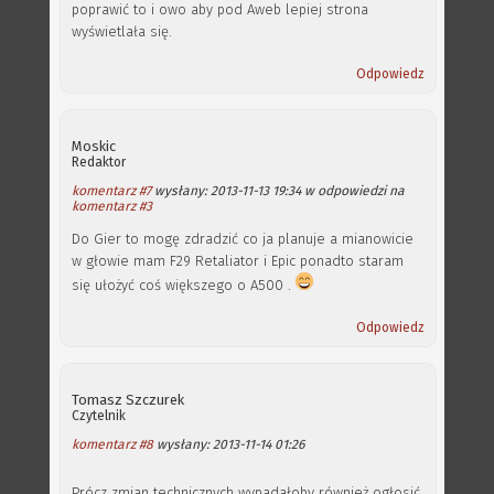
poprawić to i owo aby pod Aweb lepiej strona
wyświetlała się.
Odpowiedz
Moskic
Redaktor
komentarz #7
wysłany: 2013-11-13 19:34 w odpowiedzi na
komentarz #3
Do Gier to mogę zdradzić co ja planuje a mianowicie
w głowie mam F29 Retaliator i Epic ponadto staram
się ułożyć coś większego o A500 .
Odpowiedz
Tomasz Szczurek
Czytelnik
komentarz #8
wysłany: 2013-11-14 01:26
Prócz zmian technicznych wypadałoby również ogłosić