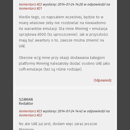
komentarz #22
wysłany: 2014-01-24 14:28 w odpowiedzi na
komentarz #21
Wedle tego, co napisałem wcześniej, będzie to w
miarę właściwe żeby nie rozdzielać na niewiadomo
ile wariantów emulacji. Dla mnie Minimig = emulacja
sprzętowa A500 (to uproszczenie). Jak w przyszłości
mają być awantury o to, zawsze można zmienić na
UAE.
Obecnie w/g mnie przy okazji dodawania kategorii
platformy Minimig należałoby dodać osobno UAE jako
soft-emulacje (też są różne rodzaje).
Odpowiedz
SZAMAN
Redaktor
komentarz #23
wysłany: 2014-01-24 14:42 w odpowiedzi na
komentarz #22
No ale UAE już jest, dodam więc zaraz jeszcze
Minimiga.