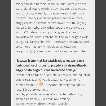
zdecydowanie bardziej wolę "nudną" wersję eXeca,
która się aktywuje wtedy kiedy jest coś ciekawego.
Jest to prosty wariant, bo łatwo określić cel: robić
ciekawe rzeczy i wspierać przedsięwzięcia, które
mogą czymś ciekawym zaowocować. Nie muszę się
martwić, że liczba odwiedzin spadła o połowę, bo
MorphOS założył własną stronę, znikł jeden z
powodów do kłótni i trzeba szukać kolejnego. Swoją
drogą, tak faktycznie było - pierwszy poważny spadek
czytelności nastąpił w miesiącu po otwarciu
morphos.pl, gdy znacznie opadła regularność bitew.
I jeszcze jedno - jak już bawicie się w rozszerzanie
funkcjonalności forum, to przydała by się możliwość
edycji posta, tego tu czasem bardzo brakuje.
Temat jest na tapecie, ale nie wiem w sumie na jakim
etapie realizacji. Chyba jeszcze za wcześnie na
zamieszczanie: "
". Szymon niestety ma tylko 2
ręce. I życie prywatne....
Jeśli by przyszła jeszcze jakaś osoba (albo i trzy) do
pisania newsów i/lub artykułów zmiany
następowałyby zdecydowanie szybciej....