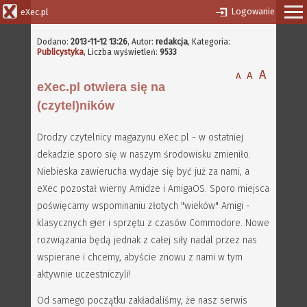
Logowanie
eXec.pl
Dodano:
2013-11-12 13:26
,
Autor:
redakcja
, Kategoria:
Publicystyka
, Liczba wyświetleń:
9533
A
A
A
eXec.pl otwiera się na
(czytel)ników
Drodzy czytelnicy magazynu eXec.pl - w ostatniej
dekadzie sporo się w naszym środowisku zmieniło.
Niebieska zawierucha wydaje się być już za nami, a
eXec pozostał wierny Amidze i AmigaOS. Sporo miejsca
poświęcamy wspominaniu złotych "wieków" Amigi -
klasycznych gier i sprzętu z czasów Commodore. Nowe
rozwiązania będą jednak z całej siły nadal przez nas
wspierane i chcemy, abyście znowu z nami w tym
aktywnie uczestniczyli!
Od samego początku zakładaliśmy, że nasz serwis