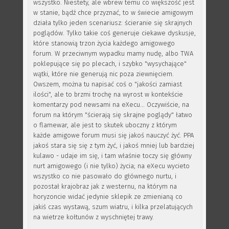
wszystko. Niestety, ale wbrew temu co większość jest
w stanie, bądź chce przyznać, to w świecie amigowym
działa tylko jeden scenariusz: ścieranie się skrajnych
poglądów. Tylko takie coś generuje ciekawe dyskusje,
które stanowią trzon życia każdego amigowego
forum. W przeciwnym wypadku mamy nudę, albo TWA
poklepujące się po plecach, i szybko "wysychające"
wątki, które nie generują nic poza ziewnięciem.
Owszem, można tu napisać coś o "jakości zamiast
ilości", ale to brzmi trochę na wyrost w kontekście
komentarzy pod newsami na eXecu... Oczywiście, na
forum na którym "ścierają się skrajne poglądy" łatwo
o flamewar, ale jest to skutek uboczny z którym
każde amigowe forum musi się jakoś nauczyć żyć. PPA
jakoś stara się się z tym żyć, i jakoś mniej lub bardziej
kulawo - udaje im się, i tam właśnie toczy się główny
nurt amigowego (i nie tylko) życia; na eXecu wycieto
wszystko co nie pasowało do głównego nurtu, i
pozostał krajobraz jak z westernu, na którym na
horyzoncie widać jedynie sklepik ze zmienianą co
jakiś czas wystawą, szum wiatru, i kilka przelatujących
na wietrze kołtunów z wyschniętej trawy.