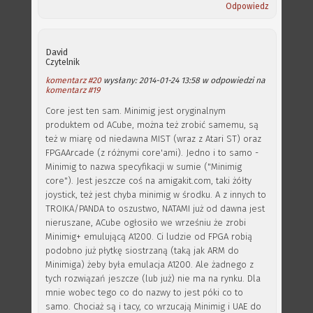
Odpowiedz
David
Czytelnik
komentarz #20
wysłany: 2014-01-24 13:58 w odpowiedzi na
komentarz #19
Core jest ten sam. Minimig jest oryginalnym
produktem od ACube, można też zrobić samemu, są
też w miarę od niedawna MIST (wraz z Atari ST) oraz
FPGAArcade (z różnymi core'ami). Jedno i to samo -
Minimig to nazwa specyfikacji w sumie ("Minimig
core"). Jest jeszcze coś na amigakit.com, taki żółty
joystick, też jest chyba minimig w środku. A z innych to
TROIKA/PANDA to oszustwo, NATAMI już od dawna jest
nieruszane, ACube ogłosiło we wrześniu że zrobi
Minimig+ emulującą A1200. Ci ludzie od FPGA robią
podobno już płytkę siostrzaną (taką jak ARM do
Minimiga) żeby była emulacja A1200. Ale żadnego z
tych rozwiązań jeszcze (lub już) nie ma na rynku. Dla
mnie wobec tego co do nazwy to jest póki co to
samo. Chociaż są i tacy, co wrzucają Minimig i UAE do