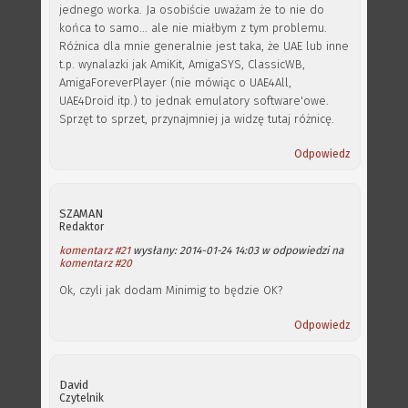
jednego worka. Ja osobiście uważam że to nie do
końca to samo... ale nie miałbym z tym problemu.
Różnica dla mnie generalnie jest taka, że UAE lub inne
t.p. wynalazki jak AmiKit, AmigaSYS, ClassicWB,
AmigaForeverPlayer (nie mówiąc o UAE4All,
UAE4Droid itp.) to jednak emulatory software'owe.
Sprzęt to sprzet, przynajmniej ja widzę tutaj różnicę.
Odpowiedz
SZAMAN
Redaktor
komentarz #21
wysłany: 2014-01-24 14:03 w odpowiedzi na
komentarz #20
Ok, czyli jak dodam Minimig to będzie OK?
Odpowiedz
David
Czytelnik