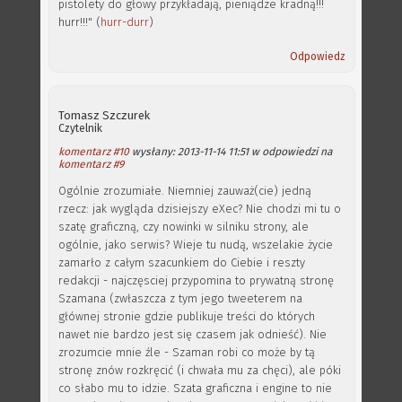
pistolety do głowy przykładają, pieniądze kradną!!!
hurr!!!" (
hurr-durr
)
Odpowiedz
Tomasz Szczurek
Czytelnik
komentarz #10
wysłany: 2013-11-14 11:51 w odpowiedzi na
komentarz #9
Ogólnie zrozumiałe. Niemniej zauważ(cie) jedną
rzecz: jak wygląda dzisiejszy eXec? Nie chodzi mi tu o
szatę graficzną, czy nowinki w silniku strony, ale
ogólnie, jako serwis? Wieje tu nudą, wszelakie życie
zamarło z całym szacunkiem do Ciebie i reszty
redakcji - najczęsciej przypomina to prywatną stronę
Szamana (zwłaszcza z tym jego tweeterem na
głównej stronie gdzie publikuje treści do których
nawet nie bardzo jest się czasem jak odnieść). Nie
zrozumcie mnie źle - Szaman robi co może by tą
stronę znów rozkręcić (i chwała mu za chęci), ale póki
co słabo mu to idzie. Szata graficzna i engine to nie