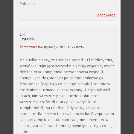
Polecam.
Odpowiedz
A.K.
Czytelnik
komentarz #16
wysłany: 2013-11-15 02:49
Mnie tylko cieszy, że trwająca ponad 10 lat idiotyczna,
kretyńska, rujnująca wszystko z Amigą włącznie, wręcz
debilna oraz kompletnie bezsensowna wojna (i
postępująca degradacja) polskiego amigowego
środowiska (czy tego co z niego zostało) została w
teorii niemal uznana za zakończoną. Ale po tak wielu
latach, nim wreszcie pewni ludzie z obu stron
wreszcie otrzeźwieli i raczyli zauważyć że to
kompletnie ślepa uliczka... Gdy widzę zniszczenia,
marna to dla mnie w tej chwili pociecha. Przepraszam
za patetyczny tekst, ale naprawdę nie umiem teraz
inaczej wyrazić swoich emocji wynikłych z tego co się
stało.