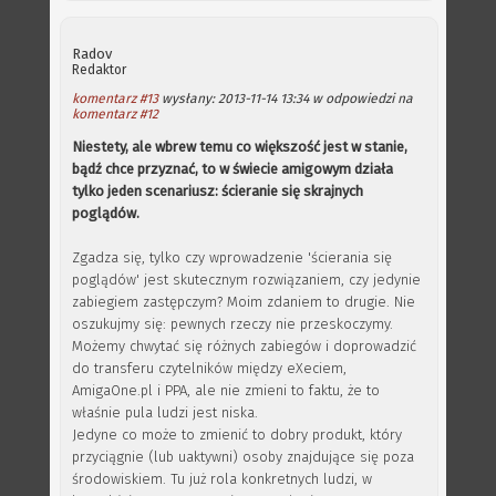
Radov
Redaktor
komentarz #13
wysłany: 2013-11-14 13:34 w odpowiedzi na
komentarz #12
Niestety, ale wbrew temu co większość jest w stanie,
bądź chce przyznać, to w świecie amigowym działa
tylko jeden scenariusz: ścieranie się skrajnych
poglądów.
Zgadza się, tylko czy wprowadzenie 'ścierania się
poglądów' jest skutecznym rozwiązaniem, czy jedynie
zabiegiem zastępczym? Moim zdaniem to drugie. Nie
oszukujmy się: pewnych rzeczy nie przeskoczymy.
Możemy chwytać się różnych zabiegów i doprowadzić
do transferu czytelników między eXeciem,
AmigaOne.pl i PPA, ale nie zmieni to faktu, że to
właśnie pula ludzi jest niska.
Jedyne co może to zmienić to dobry produkt, który
przyciągnie (lub uaktywni) osoby znajdujące się poza
środowiskiem. Tu już rola konkretnych ludzi, w