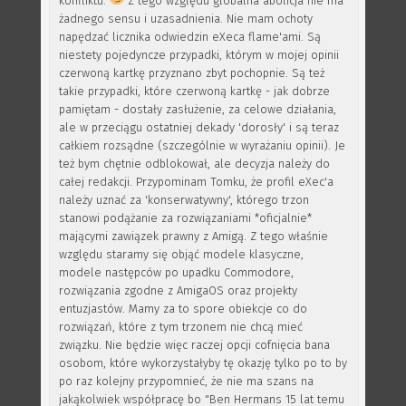
konfliktu.
Z tego względu globalna abolicja nie ma
żadnego sensu i uzasadnienia. Nie mam ochoty
napędzać licznika odwiedzin eXeca flame'ami. Są
niestety pojedyncze przypadki, którym w mojej opinii
czerwoną kartkę przyznano zbyt pochopnie. Są też
takie przypadki, które czerwoną kartkę - jak dobrze
pamiętam - dostały zasłużenie, za celowe działania,
ale w przeciągu ostatniej dekady 'dorosły' i są teraz
całkiem rozsądne (szczególnie w wyrażaniu opinii). Je
też bym chętnie odblokował, ale decyzja należy do
całej redakcji. Przypominam Tomku, że profil eXec'a
należy uznać za 'konserwatywny', którego trzon
stanowi podążanie za rozwiązaniami *oficjalnie*
mającymi zawiązek prawny z Amigą. Z tego właśnie
względu staramy się objąć modele klasyczne,
modele następców po upadku Commodore,
rozwiązania zgodne z AmigaOS oraz projekty
entuzjastów. Mamy za to spore obiekcje co do
rozwiązań, które z tym trzonem nie chcą mieć
związku. Nie będzie więc raczej opcji cofnięcia bana
osobom, które wykorzystałyby tę okazję tylko po to by
po raz kolejny przypomnieć, że nie ma szans na
jakąkolwiek współpracę bo "Ben Hermans 15 lat temu