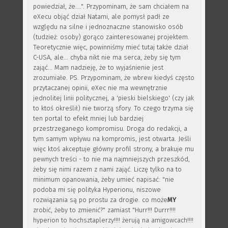
powiedział, że....". Przypominam, że sam chciałem na
eXecu objąć dział Natami, ale pomysł padł ze
względu na silne i jednoznaczne stanowisko osób
(tudzież: osoby) gorąco zainteresowanej projektem.
Teoretycznie więc, powinniśmy mieć tutaj także dział
C-USA, ale... chyba nikt nie ma serca, żeby się tym
zająć... Mam nadzieję, że to wyjaśnienie jest
zrozumiałe. PS. Przypominam, że wbrew kiedyś często
przytaczanej opinii, eXec nie ma wewnętrznie
jednolitej linii politycznej, a 'pieski bielskiego' (czy jak
to ktoś określił) nie tworzą sfory. To czego trzyma się
ten portal to efekt mniej lub bardziej
przestrzeganego kompromisu. Droga do redakcji, a
tym samym wpływu na kompromis, jest otwarta. Jeśli
więc ktoś akceptuje główny profil strony, a brakuje mu
pewnych treści - to nie ma najmniejszych przeszkód,
żeby się nimi razem z nami zająć. Liczę tylko na to
minimum opanowania, żeby umieć napisać: "nie
podoba mi się polityka Hyperionu, niszowe
rozwiązania są po prostu za drogie. co może
MY
zrobić, żeby to zmienić?" zamiast "Hurr!!! Durrr!!!!
hyperion to hochsztaplerzy!!!! żerują na amigowcach!!!!