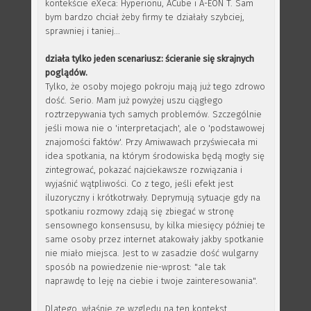
kontekście eXeca: Hyperionu, ACube i A-EON T. Sam
bym bardzo chciał żeby firmy te działały szybciej,
sprawniej i taniej...
działa tylko jeden scenariusz: ścieranie się skrajnych
poglądów.
Tylko, że osoby mojego pokroju mają już tego zdrowo
dość. Serio. Mam już powyżej uszu ciągłego
roztrzepywania tych samych problemów. Szczególnie
jeśli mowa nie o 'interpretacjach', ale o 'podstawowej
znajomości faktów'. Przy Amiwawach przyświecała mi
idea spotkania, na którym środowiska będą mogły się
zintegrować, pokazać najciekawsze rozwiązania i
wyjaśnić wątpliwości. Co z tego, jeśli efekt jest
iluzoryczny i krótkotrwały. Deprymują sytuacje gdy na
spotkaniu rozmowy zdają się zbiegać w stronę
sensownego konsensusu, by kilka miesięcy później te
same osoby przez internet atakowały jakby spotkanie
nie miało miejsca. Jest to w zasadzie dość wulgarny
sposób na powiedzenie nie-wprost: "ale tak
naprawdę to leję na ciebie i twoje zainteresowania".
Dlatego, właśnie ze względu na ten kontekst,