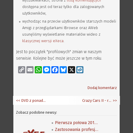
wyszukiwarkach, strona z
listą komentujących
dostępna jest od teraz tylko dla zalogowanych
użytkowników,
wychodząc na przeciw użytkowników starszych modeli
Amigi z przeglądarkami IBrowse oraz AWeb
usunęliśmy wyświetlanie materiałów wideo z
klasycznej wersji eXeca
.
Jest to początek "profilowych" zmian w naszym
serwisie. Kolejne być może jeszcze w tym roku.
Copy
Email
WhatsApp
Messenger
Facebook
Bluesky
X
Wykop
Link
Dodaj komentarz
<< DVD z ponad 70 grami od Acube
Crazy Cars II - recenzja
>>
Zobacz podobne newsy:
Pierwsza połowa 2019 roku - czy to jest już całkowita agonia?
Zastosowania profesjonalne - podsumowanie ankiety