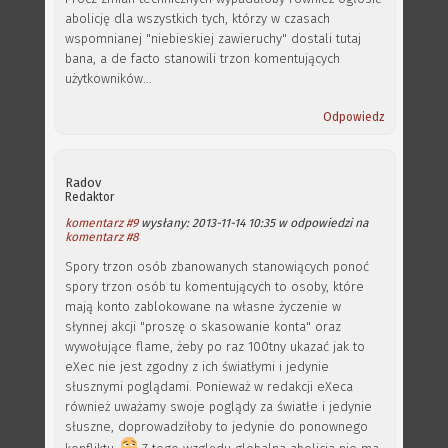
abolicję dla wszystkich tych, którzy w czasach
wspomnianej "niebieskiej zawieruchy" dostali tutaj
bana, a de facto stanowili trzon komentujących
użytkowników...
Odpowiedz
Radov
Redaktor
komentarz #9
wysłany: 2013-11-14 10:35 w odpowiedzi na
komentarz #8
Spory trzon osób zbanowanych stanowiących ponoć
spory trzon osób tu komentujących to osoby, które
mają konto zablokowane na własne życzenie w
słynnej akcji "proszę o skasowanie konta" oraz
wywołujące flame, żeby po raz 100tny ukazać jak to
eXec nie jest zgodny z ich światłymi i jedynie
słusznymi poglądami. Ponieważ w redakcji eXeca
również uważamy swoje poglądy za światłe i jedynie
słuszne, doprowadziłoby to jedynie do ponownego