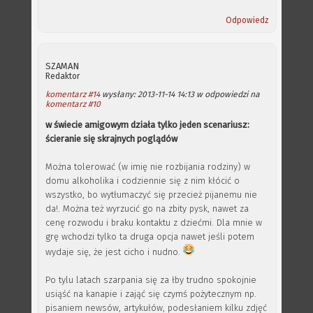
Odpowiedz
SZAMAN
Redaktor
komentarz #14
wysłany: 2013-11-14 14:13 w odpowiedzi na
komentarz #10
w świecie amigowym działa tylko jeden scenariusz:
ścieranie się skrajnych poglądów
Można tolerować (w imię nie rozbijania rodziny) w
domu alkoholika i codziennie się z nim kłócić o
wszystko, bo wytłumaczyć się przecież pijanemu nie
da!. Można też wyrzucić go na zbity pysk, nawet za
cenę rozwodu i braku kontaktu z dziećmi. Dla mnie w
grę wchodzi tylko ta druga opcja nawet jeśli potem
wydaje się, że jest cicho i nudno.
Po tylu latach szarpania się za łby trudno spokojnie
usiąść na kanapie i zająć się czymś pożytecznym np.
pisaniem newsów, artykułów, podesłaniem kilku zdjęć