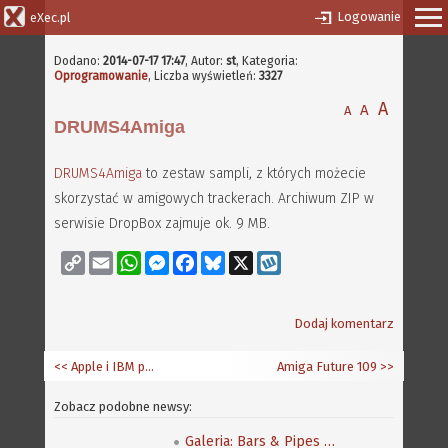
Logowanie
eXec.pl
Dodano:
2014-07-17 17:47
,
Autor:
st
, Kategoria:
Oprogramowanie
, Liczba wyświetleń:
3327
A
A
A
DRUMS4Amiga
DRUMS4Amiga
to zestaw sampli, z których możecie
skorzystać w amigowych trackerach. Archiwum ZIP w
serwisie DropBox zajmuje ok. 9 MB.
Copy
Email
WhatsApp
Messenger
Facebook
Bluesky
X
Wykop
Link
Dodaj komentarz
<< Apple i IBM powracają do współpracy
Amiga Future 109
>>
Zobacz podobne newsy:
Galeria: Bars & Pipes Professional