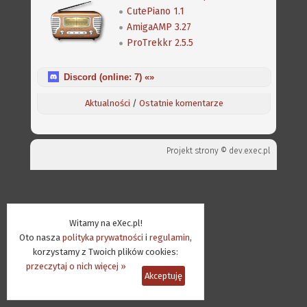
CutePiano 1.1
AmigaAMP 3.27
ProTrekkr 2.5.5
Discord (online:
7
) «»
Aktualności
/
Ostatnie komentarze
Projekt strony ©
dev.exec.pl
Witamy na eXec.pl!
Oto nasza
polityka prywatności
i
regulamin
,
korzystamy z Twoich plików cookies:
przeczytaj o nich więcej »
Akceptuję