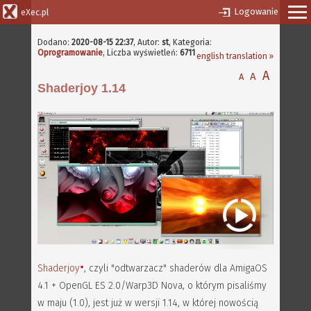
Logowanie
eXec.pl
Dodano:
2020-08-15 22:37
,
Autor:
st
, Kategoria:
Oprogramowanie
, Liczba wyświetleń:
6711
english translation »
A
A
A
Shaderjoy 1.14
Shaderjoy
, czyli "odtwarzacz" shaderów dla AmigaOS
4.1 + OpenGL ES 2.0/Warp3D Nova, o którym pisaliśmy
w maju (1.0), jest już w wersji 1.14, w której nowością