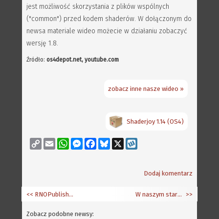
jest możliwość skorzystania z plików wspólnych
("common") przed kodem shaderów. W dołączonym do
newsa materiale wideo możecie w działaniu zobaczyć
wersję 1.8.
Źródło:
os4depot.net, youtube.com
zobacz inne nasze wideo »
Shaderjoy 1.14 (OS4)
Copy
Email
WhatsApp
Messenger
Facebook
Bluesky
X
Wykop
Link
Dodaj komentarz
<< RNOPublisher 1.0
W naszym starym świecie Apple wybrało ARMy
>>
Zobacz podobne newsy: