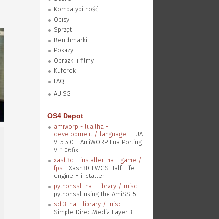
Kompatybilność
Opisy
Sprzęt
Benchmarki
Pokazy
Obrazki i filmy
Kuferek
FAQ
AUISG
OS4 Depot
amiworp - lua.lha -
development / language
- LUA
V. 5.5.0 - AmiWORP-Lua Porting
V. 1.06fix
xash3d - installer.lha - game /
fps
- Xash3D-FWGS Half-Life
engine + installer
pythonssl.lha - library / misc
-
pythonssl using the AmiSSL5
sdl3.lha - library / misc
-
Simple DirectMedia Layer 3