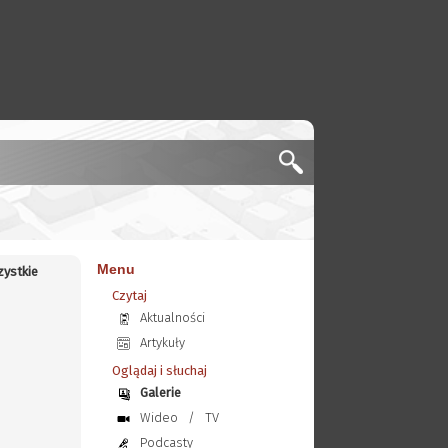
Menu
ystkie
Czytaj
Aktualności
Artykuły
Oglądaj i słuchaj
Galerie
Wideo
/
TV
Podcasty