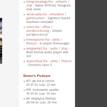
telegramamiga.lha - network /
chat
- Native MTProto Telegram
chat client
amiarcadia.lha - emulation /
gamesystem
- Signetics-based
machines emulator
slovo.lha - office /
wordprocessing
- Simple
wordprocessor
treeexplorer.lha - utility /
filetool
- A simple filemanager
amigaamp3.lha - audio / play
-
Multi format audio player with
GUI
dopus5byai.lha - utility / filetool
- Directory Opus 5
Simon's Podcast
#11: jak kot w smole
25-07-24 czas: 22 min
#10: kodowanie upadku
10-07-24 czas: 33 min
#9: infantylny Mefisto
26-06-24 czas: 26 min