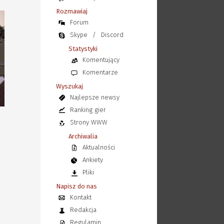
Rozmawiaj
Forum
Skype
/
Discord
Statystyki
Komentujący
Komentarze
Wyszukaj
Najlepsze newsy
Ranking gier
Strony WWW
Archiwalia
Aktualności
Ankiety
Pliki
Napisz do nas
Kontakt
Redakcja
Regulamin