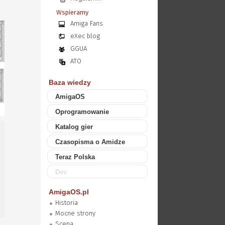
Wspieramy
Amiga Fans
eXec blog
GGUA
ATO
Baza wiedzy
AmigaOS
Oprogramowanie
Katalog gier
Czasopisma o Amidze
Teraz Polska
Dev
AmigaOS.pl
Historia
Mocne strony
Scena