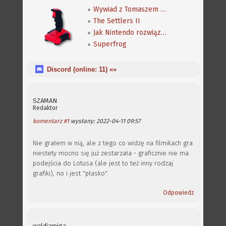
Wywiad z Tomaszem Cechowskim, autorem gry Zdrajca
The Settlers II
Jak Nintendo rozwiązało problem otwartego świata
Superfrog
Discord (online:
11
) «»
SZAMAN
Redaktor
komentarz #1
wysłany: 2022-04-11 09:57
Nie grałem w nią, ale z tego co widzę na filmikach gra
niestety mocno się już zestarzała - graficznie nie ma
podejścia do Lotusa (ale jest to też inny rodzaj
grafiki), no i jest "płasko".
Odpowiedz
waldiamiga