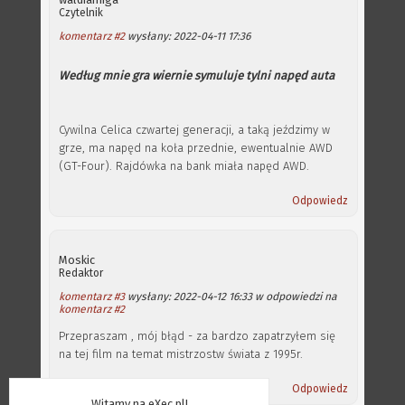
Czytelnik
komentarz #2
wysłany: 2022-04-11 17:36
Według mnie gra wiernie symuluje tylni napęd auta
Cywilna Celica czwartej generacji, a taką jeździmy w
grze, ma napęd na koła przednie, ewentualnie AWD
(GT-Four). Rajdówka na bank miała napęd AWD.
Odpowiedz
Moskic
Redaktor
komentarz #3
wysłany: 2022-04-12 16:33 w odpowiedzi na
komentarz #2
Przepraszam , mój błąd - za bardzo zapatrzyłem się
na tej film na temat mistrzostw świata z 1995r.
Odpowiedz
Witamy na eXec.pl!