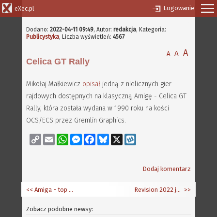
Logowanie
eXec.pl
Dodano:
2022-04-11 09:49
,
Autor:
redakcja
, Kategoria:
Publicystyka
, Liczba wyświetleń:
4567
A
A
A
Celica GT Rally
Mikołaj Małkiewicz
opisał
jedną z nielicznych gier
rajdowych dostępnych na klasyczną Amigę - Celica GT
Rally, która została wydana w 1990 roku na kości
OCS/ECS przez Gremlin Graphics.
Copy
Email
WhatsApp
Messenger
Facebook
Bluesky
X
Wykop
Link
Dodaj komentarz
<< Amiga - top lista, aktualizacja
Revision 2022 już za kilka dni
>>
Zobacz podobne newsy: