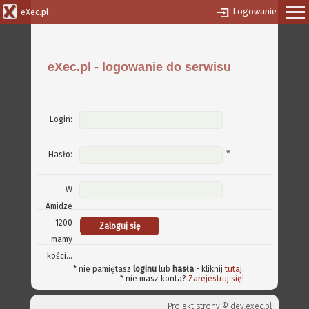
Logowanie
eXec.pl
eXec.pl - logowanie do serwisu
Login:
*
Hasło:
W
Amidze
1200
mamy
kości...
* nie pamiętasz
loginu
lub
hasła
- kliknij
tutaj
.
* nie masz konta?
Zarejestruj się!
Projekt strony ©
dev.exec.pl