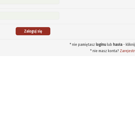
* nie pamiętasz
loginu
lub
hasła
- klikni
* nie masz konta?
Zarejestr