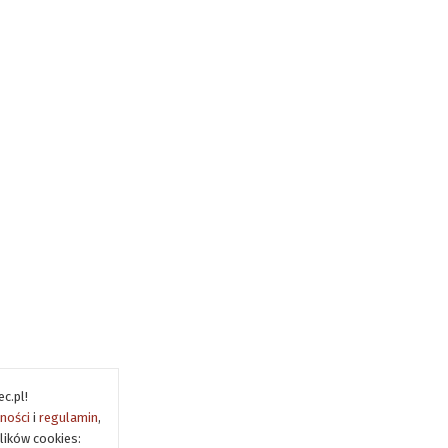
c.pl!
tności
i
regulamin
,
lików cookies: