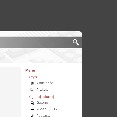
Menu
Czytaj
Aktualności
Artykuły
Oglądaj i słuchaj
Galerie
Wideo
/
TV
Podcasty