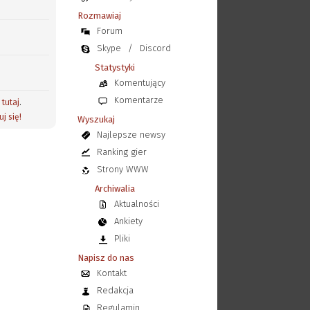
Rozmawiaj
Forum
Skype
/
Discord
Statystyki
Komentujący
Komentarze
j
tutaj
.
uj się!
Wyszukaj
Najlepsze newsy
Ranking gier
Strony WWW
Archiwalia
Aktualności
Ankiety
Pliki
Napisz do nas
Kontakt
Redakcja
Regulamin