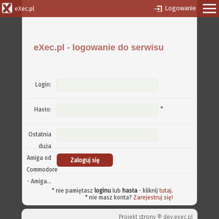
Logowanie
eXec.pl
eXec.pl - logowanie do serwisu
Login:
*
Hasło:
Ostatnia
duża
Amiga od
Commodore
- Amiga...
* nie pamiętasz
loginu
lub
hasła
- kliknij
tutaj
.
* nie masz konta?
Zarejestruj się!
Projekt strony ©
dev.exec.pl