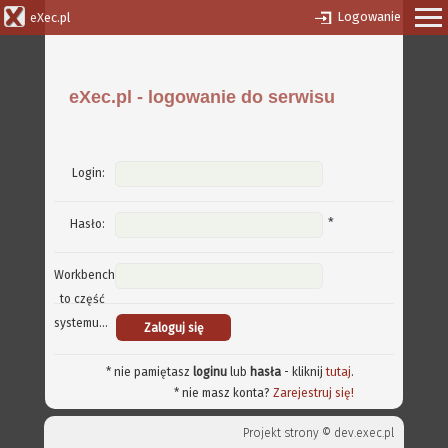
Logowanie
eXec.pl
eXec.pl - logowanie do serwisu
Login:
*
Hasło:
Workbench
to część
systemu...
* nie pamiętasz
loginu
lub
hasła
- kliknij
tutaj
.
* nie masz konta?
Zarejestruj się!
Projekt strony ©
dev.exec.pl