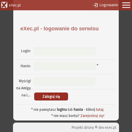
Logowanie
eXec.pl
eXec.pl - logowanie do serwisu
Login:
*
Hasło:
Wyścigi
na Amigę
na L...
* nie pamiętasz
loginu
lub
hasła
- kliknij
tutaj
.
* nie masz konta?
Zarejestruj się!
Projekt strony ©
dev.exec.pl