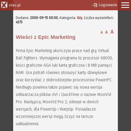
Logowanie
eXec.pl
Dodano:
2000-09-15 00:00
, Kategoria:
Gry
, Liczba wyświetleń:
4575
A
A
A
Wieści z Epic Marketing
Firma Epic Marketing ukończyła prace nad grą Virtual
Ball Fighters. Wymagania programu to procesor 68030,
kości graficzne AGA lub karta graficzna i 8 MB pamięci
RAM. Gra potrafi również obsłużyć karty dźwiękowe
oraz korzystać z dobrodziejstw procesorów PowerPC.
Niedługo powinna także pojawić się nowa wersja
odtwarzacza plików AVI i QuickTime o nazwie MooVId
Pro. Następca, MooVId Pro 2, istnieje w dwóch
wersjach, dla PowerUp i WarpUp. Posiadacze
wcześniejszej wersji mogą liczyć na tańsze
uaktualnienia.