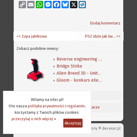
Copy
Email
WhatsApp
Messenger
Facebook
Bluesky
X
Wykop
Link
Dodaj komentarz
<< Zupa jabłkowa
PS2 idzie jak świeże bułeczki
>>
Zobacz podobne newsy:
Reverse engineering klasycznej gry Speedball 2
Bridge Strike
Alien Breed 3D - Unity Re-Edited
Gloom - konkurs eXeca na nową mapę
Discord (online:
14
) «»
Witamy na eXec.pl!
Oto nasza
polityka prywatności
i
regulamin
,
Aktualności
/
Ostatnie komentarze
korzystamy z Twoich plików cookies:
przeczytaj o nich więcej »
Akceptuję
Projekt strony ©
dev.exec.pl