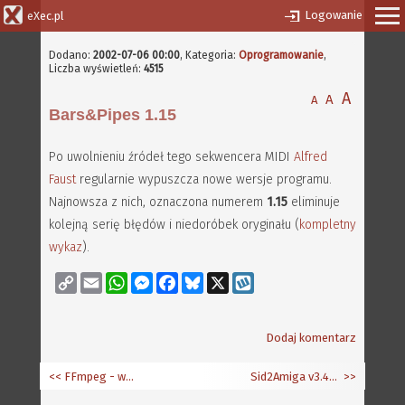
Logowanie
eXec.pl
Dodano:
2002-07-06 00:00
, Kategoria:
Oprogramowanie
,
Liczba wyświetleń:
4515
A
A
A
Bars&Pipes 1.15
Po uwolnieniu źródeł tego sekwencera MIDI
Alfred
Faust
regularnie wypuszcza nowe wersje programu.
Najnowsza z nich, oznaczona numerem
1.15
eliminuje
kolejną serię błędów i niedoróbek oryginału (
kompletny
wykaz
).
Copy
Email
WhatsApp
Messenger
Facebook
Bluesky
X
Wykop
Link
Dodaj komentarz
<< FFmpeg - wersja WarpOS
Sid2Amiga v3.40b
>>