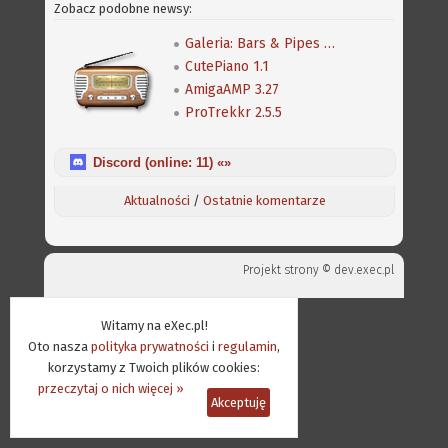
Zobacz podobne newsy:
Galeria: Bars & Pipes Professional
CutePiano 1.1
AmigaAMP 3.27
ProTrekkr 2.5.5
Discord (online:
11
) «»
Aktualności
/
Ostatnie komentarze
Projekt strony ©
dev.exec.pl
Witamy na eXec.pl!
Oto nasza
polityka prywatności
i
regulamin
,
korzystamy z Twoich plików cookies:
przeczytaj o nich więcej »
Akceptuję