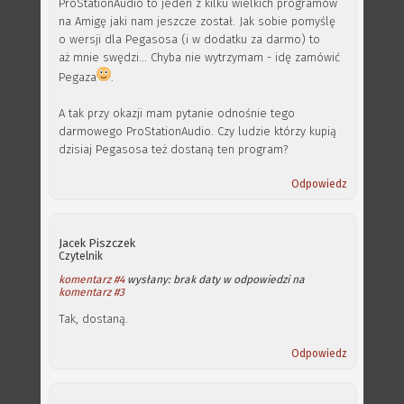
ProStationAudio to jeden z kilku wielkich programów
na Amigę jaki nam jeszcze został. Jak sobie pomyślę
o wersji dla Pegasosa (i w dodatku za darmo) to
aż mnie swędzi... Chyba nie wytrzymam - idę zamówić
Pegaza
.
A tak przy okazji mam pytanie odnośnie tego
darmowego ProStationAudio. Czy ludzie którzy kupią
dzisiaj Pegasosa też dostaną ten program?
Odpowiedz
Jacek Piszczek
Czytelnik
komentarz #4
wysłany: brak daty w odpowiedzi na
komentarz #3
Tak, dostaną.
Odpowiedz