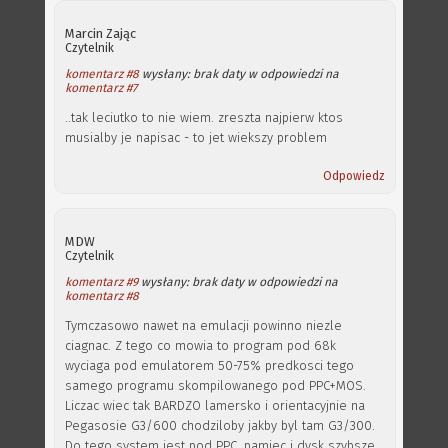
Marcin Zając
Czytelnik
komentarz #8
wysłany: brak daty w odpowiedzi na
komentarz #7
..tak leciutko to nie wiem. zreszta najpierw ktos
musialby je napisac - to jet wiekszy problem
Odpowiedz
MDW
Czytelnik
komentarz #9
wysłany: brak daty w odpowiedzi na
komentarz #8
Tymczasowo nawet na emulacji powinno niezle
ciagnac. Z tego co mowia to program pod 68k
wyciaga pod emulatorem 50-75% predkosci tego
samego programu skompilowanego pod PPC+MOS.
Liczac wiec tak BARDZO lamersko i orientacyjnie na
Pegasosie G3/600 chodziloby jakby byl tam G3/300.
Do tego system jest pod PPC, pamiec i dysk szybsze