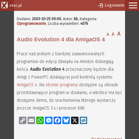
Logowanie
eXec.pl
Dodano:
2003-03-25 00:00
,
Autor:
kb
, Kategoria:
Oprogramowanie
, Liczba wyświetleń:
4076
A
A
A
Audio Evolution 4 dla AmigaOS 4
Prace nad jednym z bardziej zaawansowanych
programów do edycji dźwięku na Amidze dobiegają
końca.
Audio Evolution 4
przeznaczony będzie dla
Amigi z PowerPC działającej pod kontrolą systemu
AmigaOS 4
. Na
stronie programu
dostępne są obrazki
przedstawiające program w działaniu, a wkrótce ma być
dostępne demo, do uruchomienia którego wystarczy
jeszcze AmigaOS 3.x i procesor 68k.
Copy
Email
WhatsApp
Messenger
Facebook
Bluesky
X
Wykop
Link