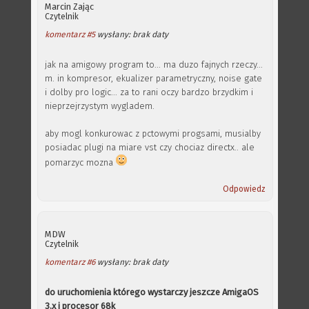
Marcin Zając
Czytelnik
komentarz #5
wysłany: brak daty
jak na amigowy program to... ma duzo fajnych rzeczy...
m. in kompresor, ekualizer parametryczny, noise gate
i dolby pro logic... za to rani oczy bardzo brzydkim i
nieprzejrzystym wygladem.
aby mogl konkurowac z pctowymi progsami, musialby
posiadac plugi na miare vst czy chociaz directx.. ale
pomarzyc mozna
Odpowiedz
MDW
Czytelnik
komentarz #6
wysłany: brak daty
do uruchomienia którego wystarczy jeszcze AmigaOS
3.x i procesor 68k