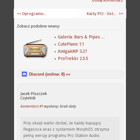
Dodaj komentarz
<< Oprogramowanie dla MorphOS-a
Karty PCI - lista Elboxu
>>
Zobacz podobne newsy:
Galeria: Bars & Pipes Professional
CutePiano 1.1
AmigaAMP 3.27
ProTrekkr 2.5.5
Discord (online:
8
) «»
Jacek Piszczek
Czytelnik
komentarz #1
wysłany: brak daty
Przy okazji warto dodać, że każdy kupujący
Pegasosa wraz z systemem MorphOS otrzyma
pełną wersję programu Pro Station Audio.