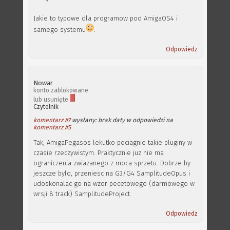
Jakie to typowe dla programow pod AmigaOS4 i
samego systemu
.
Odpowiedz
Nowar
konto zablokowane
lub usunięte
Czytelnik
komentarz #7
wysłany: brak daty w odpowiedzi na
komentarz #5
Tak, AmigaPegasos lekutko pociagnie takie pluginy w
czasie rzeczywistym. Praktycznie juz nie ma
ograniczenia zwiazanego z moca sprzetu. Dobrze by
jeszcze bylo, przeniesc na G3/G4 SamplitudeOpus i
udoskonalac go na wzor pecetowego (darmowego w
wrsji 8 track) SamplitudeProject.
Odpowiedz