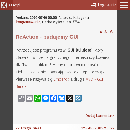
Logowanie
eXec.pl
Dodano:
2005-07-10 00:00
,
Autor:
st
, Kategoria:
Programowanie
, Liczba wyświetleń:
3734
A
A
A
ReAction - budujemy GUI
Potrzebujesz programu (tzw.
GUI Buildera
), który
ułatwi Ci tworzenie graficznego interfejsu użytkownika
dla Twoich aplikacji? Mamy dobrą wiadomość dla
Ciebie - aktualnie powstają dwa tego typu rozwiązania.
Pierwsze nazywa się
Emperor
, a drugie
AVD - GUI
Builder
.
Copy
Email
WhatsApp
Messenger
Facebook
Bluesky
X
Wykop
Link
Dodaj komentarz
<< amiga-news.de-pl - próba reaktywacji strony
AmiGBG 2005 zapowiada się wyśmienicie!
>>