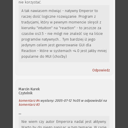
nie korzystać.
A tak nawiasem mówiąc - natywny Emperor to
raczej dość logiczne rozwiązanie. Program z
tradycjami, który w pewnym momencie skręcił z
kierunku "intuition" na "reaction" - to jeszcze za
czasów os3.5 - nie mógł nie znaleźć się na liście
programów natywnych... Tym bardziej iż jego
jedynym celem jest generowanie GUI dla
Reaction - które w systemach <4.0 jest jakby mniej
popularne do MUI (choćby)
Odpowiedz
Marcin Kurek
Czytelnik
komentarz #4
wysłany: 2005-07-12 14:05 w odpowiedzi na
komentarz #3
...
Nie wiem czy autor Emperora nadal jest aktywny.
Warto by do niego napisac w tym temacie. W razie