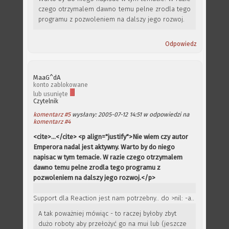
czego otrzymalem dawno temu pelne zrodla tego
programu z pozwoleniem na dalszy jego rozwoj.
Odpowiedz
MaaG^dA
konto zablokowane
lub usunięte
Czytelnik
komentarz #5
wysłany: 2005-07-12 14:51 w odpowiedzi na
komentarz #4
<cite>...</cite> <p align="justify">Nie wiem czy autor
Emperora nadal jest aktywny. Warto by do niego
napisac w tym temacie. W razie czego otrzymalem
dawno temu pelne zrodla tego programu z
pozwoleniem na dalszy jego rozwoj.</p>
Support dla Reaction jest nam potrzebny.. do >nil: -a..
A tak poważniej mówiąc - to raczej byłoby zbyt
dużo roboty aby przełożyć go na mui lub (jeszcze