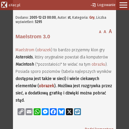
Logowanie
eXec.pl
Dodano:
2005-12-23 00:00
,
Autor:
st
, Kategoria:
Gry
, Liczba
wyświetleń:
5295
A
A
A
Maelstrom 3.0
Maelstrom
(
obrazek
) to bardzo przyjemny klon gry
Asteroids
, który oryginalnie powstał dla komputerów
Macintosh
("pozostałości" te widać na tym
obrazku
).
Posiada sporo poziomów (tabela najlepszych wyników
dostępna jest także w sieci) i wiele ciekawych
elementów (
obrazek
). Możliwa jest rozgrywka przez
sieć, a dodatkową grafikę i dźwięki można pobrać
stąd
.
Copy
Email
WhatsApp
Messenger
Facebook
Bluesky
X
Wykop
Link