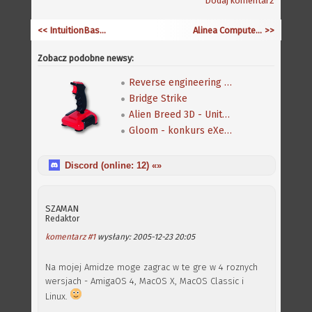
Dodaj komentarz
<< IntuitionBase.com zaktualizowana
Alinea Computer - WB Super Games
>>
Zobacz podobne newsy:
Reverse engineering klasycznej gry Speedball 2
Bridge Strike
Alien Breed 3D - Unity Re-Edited
Gloom - konkurs eXeca na nową mapę
Discord (online:
12
) «»
SZAMAN
Redaktor
komentarz #1
wysłany: 2005-12-23 20:05
Na mojej Amidze moge zagrac w te gre w 4 roznych
wersjach - AmigaOS 4, MacOS X, MacOS Classic i
Linux.