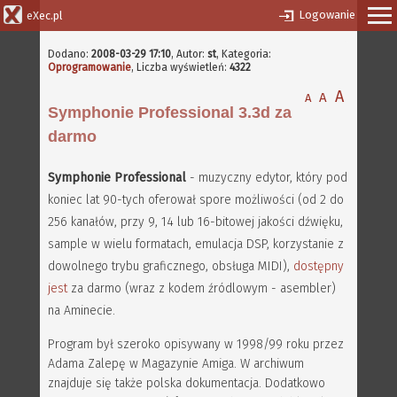
Logowanie
eXec.pl
Dodano:
2008-03-29 17:10
,
Autor:
st
, Kategoria:
Oprogramowanie
, Liczba wyświetleń:
4322
A
A
A
Symphonie Professional 3.3d za
darmo
Symphonie Professional
- muzyczny edytor, który pod
koniec lat 90-tych oferował spore możliwości (od 2 do
256 kanałów, przy 9, 14 lub 16-bitowej jakości dźwięku,
sample w wielu formatach, emulacja DSP, korzystanie z
dowolnego trybu graficznego, obsługa MIDI),
dostępny
jest
za darmo (wraz z kodem źródlowym - asembler)
na Aminecie.
Program był szeroko opisywany w 1998/99 roku przez
Adama Zalepę w Magazynie Amiga. W archiwum
znajduje się także polska dokumentacja. Dodatkowo