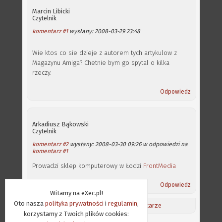
Marcin Libicki
Czytelnik
komentarz #1
wysłany: 2008-03-29 23:48
Wie ktos co sie dzieje z autorem tych artykulow z
Magazynu Amiga? Chetnie bym go spytal o kilka
rzeczy.
Odpowiedz
Arkadiusz Bąkowski
Czytelnik
komentarz #2
wysłany: 2008-03-30 09:26 w odpowiedzi na
komentarz #1
Prowadzi sklep komputerowy w Łodzi
FrontMedia
Odpowiedz
Witamy na eXec.pl!
Oto nasza
polityka prywatności
i
regulamin
,
Aktualności
/
Ostatnie komentarze
korzystamy z Twoich plików cookies: