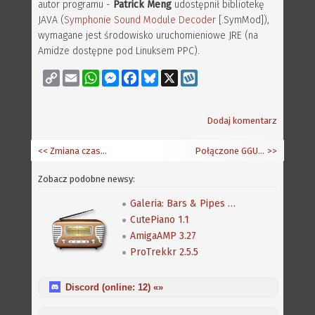
autor programu -
Patrick Meng
udostępnił bibliotekę
JAVA (
Symphonie Sound Module Decoder
[.SymMod]),
wymagane jest środowisko uruchomieniowe JRE (na
Amidze dostępne pod Linuksem PPC).
Copy
Email
WhatsApp
Messenger
Facebook
Bluesky
X
Wykop
Link
Dodaj komentarz
<< Zmiana czasu - w AmigaOS zegarek przestawi się sam
Połączone GGUA i Polish Sensible Open 2008
>>
Zobacz podobne newsy:
Galeria: Bars & Pipes Professional
CutePiano 1.1
AmigaAMP 3.27
ProTrekkr 2.5.5
Discord (online:
12
) «»