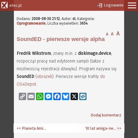
Logowanie
eXec.pl
Dodano:
2008-08-30 21:12
,
Autor:
st
, Kategoria:
Oprogramowanie
, Liczba wyświetleń:
3654
A
A
A
SoundED - pierwsze wersje alpha
Fredrik Wikstrom
, znany m.in. z
diskimage.device
,
rozpoczął pracę nad edytorem sampli (także z
możliwością rejestracji dźwięku). Program nazywa się
SoundED
(
obrazek
). Pierwsze wersje trafiły
do
OS4Depot
.
Copy
Email
WhatsApp
Messenger
Facebook
Bluesky
X
Wykop
Link
Dodaj komentarz
<< Pianeta Amiga 2008
10 lat amiga-news.de
>>