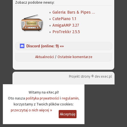
Zobacz podobne newsy:
Galeria: Bars & Pipes Professional
CutePiano 1.1
AmigaAMP 3.27
ProTrekkr 2.5.5
Discord (online:
9
) «»
Aktualności
/
Ostatnie komentarze
Projekt strony ©
dev.exec.pl
Witamy na eXec.pl!
Oto nasza
polityka prywatności
i
regulamin
,
korzystamy z Twoich plików cookies:
przeczytaj o nich więcej »
Akceptuję