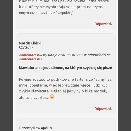
klawiatur slim ale jest i pewnie równie liczna rzesza
ludzi którzy nie wyobrażają sobie pracy na czymś
innym niż klawiaturze "wypukłej".
Odpowiedz
Marcin Libicki
Czytelnik
komentarz #14
wysłany: 2010-06-10 16:15 w odpowiedzi na
komentarz #13
klawiatura nie jest slimem, na którym szybciej się pisze
Pewnie zostalo to podyktowane faktem, ze "slimy" sa
mniej popularne, wiec teoretycznie wiecej ludzi kupi
zwykla klawiature. Najlepiej jakby bylo kilka modeli,
ale to przyszlosc
Odpowiedz
Przemysław Apollo