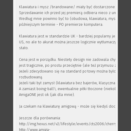
Klawiatura i mysz /brandowane/ miały być dostarczone z X1000.
Sprzedawanie ich przed jej premierą odbiera nieco z unikalności
Według mnie powinno być to (obudowa, klawiatura, mysz) dostę
późniejszym terminie - PO premierze komputera.
Klawiatura jest w standardzie UK - bardziej popularny jest chyba
US, no ale to akurat można jeszcze logicznie wytłumaczyć czemu 
stało.
Cena jest w porządku. Niestety design nie zadowala chyba nikogo
jest tragicznie, po prostu przeciętnie (ale też przymusu zakupu n
Jeżeli zdecydowano się na standard pc-towy można było dać bar
rozbudowaną.
Jeżeli taki był zamysł (klawiatura bez bajerów, klasyczna) można 
A zamiast boing-ball'i, ewentualnie piłki tłoczone (niekolorowe).
AmigaONE jest ok (jak dla mnie).
Ja czekam na klawiaturę amigową - może się kiedyś doczekam.
Jeszcze dla porównania:
http://img.hexus.net/v2/lifestyle/events/cts2006/cherry_entryle
http://www.amiga-