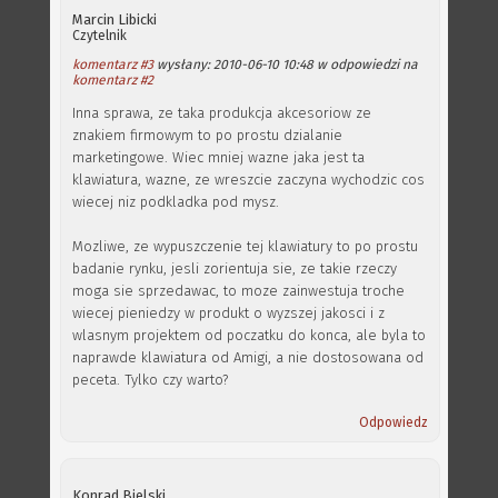
Marcin Libicki
Czytelnik
komentarz #3
wysłany: 2010-06-10 10:48 w odpowiedzi na
komentarz #2
Inna sprawa, ze taka produkcja akcesoriow ze
znakiem firmowym to po prostu dzialanie
marketingowe. Wiec mniej wazne jaka jest ta
klawiatura, wazne, ze wreszcie zaczyna wychodzic cos
wiecej niz podkladka pod mysz.
Mozliwe, ze wypuszczenie tej klawiatury to po prostu
badanie rynku, jesli zorientuja sie, ze takie rzeczy
moga sie sprzedawac, to moze zainwestuja troche
wiecej pieniedzy w produkt o wyzszej jakosci i z
wlasnym projektem od poczatku do konca, ale byla to
naprawde klawiatura od Amigi, a nie dostosowana od
peceta. Tylko czy warto?
Odpowiedz
Konrad Bielski