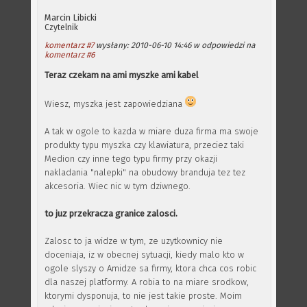
Marcin Libicki
Czytelnik
komentarz #7
wysłany: 2010-06-10 14:46 w odpowiedzi na
komentarz #6
Teraz czekam na ami myszke ami kabel
Wiesz, myszka jest zapowiedziana
A tak w ogole to kazda w miare duza firma ma swoje
produkty typu myszka czy klawiatura, przeciez taki
Medion czy inne tego typu firmy przy okazji
nakladania "nalepki" na obudowy branduja tez tez
akcesoria. Wiec nic w tym dziwnego.
to juz przekracza granice zalosci.
Zalosc to ja widze w tym, ze uzytkownicy nie
doceniaja, iz w obecnej sytuacji, kiedy malo kto w
ogole slyszy o Amidze sa firmy, ktora chca cos robic
dla naszej platformy. A robia to na miare srodkow,
ktorymi dysponuja, to nie jest takie proste. Moim