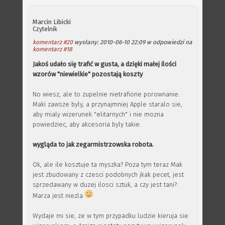
Marcin Libicki
Czytelnik
komentarz #20
wysłany: 2010-06-10 22:09 w odpowiedzi na
komentarz #18
Jakoś udało się trafić w gusta, a dzięki małej ilości
wzorów "niewielkie" pozostają koszty
No wiesz, ale to zupelnie nietrafione porownanie.
Maki zawsze byly, a przynajmniej Apple staralo sie,
aby mialy wizerunek "elitarnych" i nie mozna
powiedziec, aby akcesoria byly takie.
wygląda to jak zegarmistrzowska robota.
Ok, ale ile kosztuje ta myszka? Poza tym teraz Mak
jest zbudowany z czesci podobnych jkak pecet, jest
sprzedawany w duzej ilosci sztuk, a czy jest tani?
Marza jest niezla
Wydaje mi sie, ze w tym przypadku ludzie kieruja sie