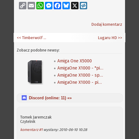
Copy
Email
WhatsApp
Messenger
Facebook
Bluesky
X
Wykop
Link
Dodaj komentarz
<< Timberwolf Alpha 1 - czyli mamy port Firefoxa 3.5 na Amidze
Lugaru HD
>>
Zobacz podobne newsy:
Amiga One X5000
AmigaOne X1000 - "pierwszy kontakt"
AmigaOne X1000 - specyfikacja komputera
AmigaOne X1000 - pierwsze płyty dla betatesterów zeszły z taśmy produkcyjnej
Discord (online:
11
) «»
Tomek Jaremczak
Czytelnik
komentarz #1
wysłany: 2010-06-10 10:28