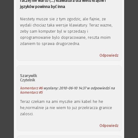
raczej nie warto (...) klawiatura dla wielu krajów i
języków powinna być inna
Niestety musze sie z tym zgodzic, ale fajnie, ze
wydali chociaz taka wersje klawiatury. Teraz wazne,
zeby sam komputer byl w sprzedazy i
oprogramowanie bylo dopracowane, reszta moim
zdaniem to sprawa drugorzedna.
Odpowiedz
Szarywilk
Czytelnik
komentarz #6
wysłany: 2010-06-10 14:37 w odpowiedzi na
komentarz #5
Teraz czekam na ami myszke ami kabel he he
he,normalnie ja nie wiem to juz przekracza granice
zalosci.
Odpowiedz