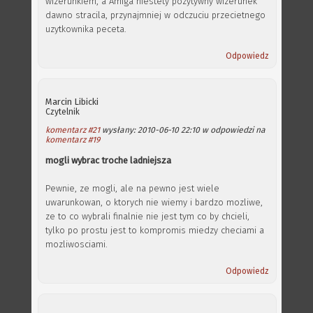
wizerunkiem, a Amiga niestety pozytywny wizerunek
dawno stracila, przynajmniej w odczuciu przecietnego
uzytkownika peceta.
Odpowiedz
Marcin Libicki
Czytelnik
komentarz #21
wysłany: 2010-06-10 22:10 w odpowiedzi na
komentarz #19
mogli wybrac troche ladniejsza
Pewnie, ze mogli, ale na pewno jest wiele
uwarunkowan, o ktorych nie wiemy i bardzo mozliwe,
ze to co wybrali finalnie nie jest tym co by chcieli,
tylko po prostu jest to kompromis miedzy checiami a
mozliwosciami.
Odpowiedz