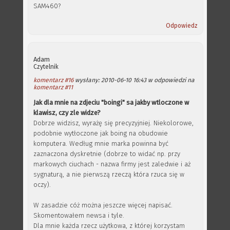
SAM460?
Odpowiedz
Adam
Czytelnik
komentarz #16
wysłany: 2010-06-10 16:43 w odpowiedzi na
komentarz #11
Jak dla mnie na zdjeciu "boingi" sa jakby wtloczone w
klawisz, czy zle widze?
Dobrze widzisz, wyrażę się precyzyjniej. Niekolorowe,
podobnie wytłoczone jak boing na obudowie
komputera. Według mnie marka powinna być
zaznaczona dyskretnie (dobrze to widać np. przy
markowych ciuchach - nazwa firmy jest zaledwie i aż
sygnaturą, a nie pierwszą rzeczą która rzuca się w
oczy).
W zasadzie cóż można jeszcze więcej napisać.
Skomentowałem newsa i tyle.
Dla mnie każda rzecz użytkowa, z której korzystam