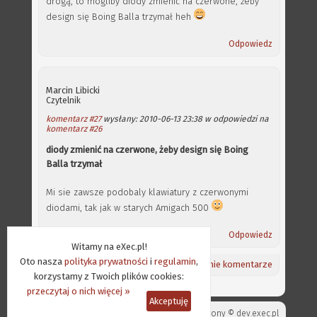
drogą, to mogliby diody zmienić na czerwone, żeby
design się Boing Balla trzymał heh
Odpowiedz
Marcin Libicki
Czytelnik
komentarz #27
wysłany: 2010-06-13 23:38 w odpowiedzi na
komentarz #26
diody zmienić na czerwone, żeby design się Boing
Balla trzymał
Mi sie zawsze podobaly klawiatury z czerwonymi
diodami, tak jak w starych Amigach 500
Odpowiedz
Witamy na eXec.pl!
Oto nasza
polityka prywatności
i
regulamin
,
Powrót na górę ⇑
/
Aktualności
/
Ostatnie komentarze
korzystamy z Twoich plików cookies:
przeczytaj o nich więcej »
Akceptuję
Projekt strony ©
dev.exec.pl