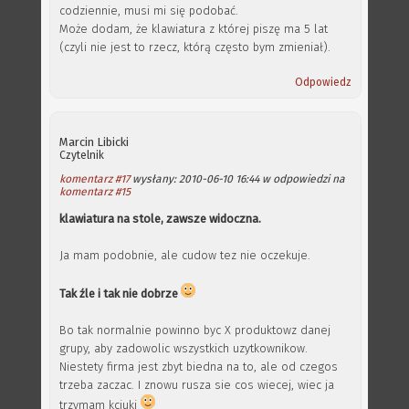
codziennie, musi mi się podobać.
Może dodam, że klawiatura z której piszę ma 5 lat
(czyli nie jest to rzecz, którą często bym zmieniał).
Odpowiedz
Marcin Libicki
Czytelnik
komentarz #17
wysłany: 2010-06-10 16:44 w odpowiedzi na
komentarz #15
klawiatura na stole, zawsze widoczna.
Ja mam podobnie, ale cudow tez nie oczekuje.
Tak źle i tak nie dobrze
Bo tak normalnie powinno byc X produktowz danej
grupy, aby zadowolic wszystkich uzytkownikow.
Niestety firma jest zbyt biedna na to, ale od czegos
trzeba zaczac. I znowu rusza sie cos wiecej, wiec ja
trzymam kciuki