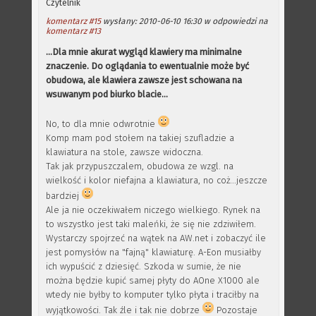
Czytelnik
komentarz #15
wysłany: 2010-06-10 16:30 w odpowiedzi na
komentarz #13
...Dla mnie akurat wygląd klawiery ma minimalne
znaczenie. Do oglądania to ewentualnie może być
obudowa, ale klawiera zawsze jest schowana na
wsuwanym pod biurko blacie...
No, to dla mnie odwrotnie
Komp mam pod stołem na takiej szufladzie a
klawiatura na stole, zawsze widoczna.
Tak jak przypuszczalem, obudowa ze wzgl. na
wielkość i kolor niefajna a klawiatura, no coż...jeszcze
bardziej
Ale ja nie oczekiwałem niczego wielkiego. Rynek na
to wszystko jest taki maleńki, że się nie zdziwiłem.
Wystarczy spojrzeć na wątek na AW.net i zobaczyć ile
jest pomysłów na "fajną" klawiaturę. A-Eon musiałby
ich wypuścić z dziesięć. Szkoda w sumie, że nie
można będzie kupić samej płyty do AOne X1000 ale
wtedy nie byłby to komputer tylko płyta i traciłby na
wyjątkowości. Tak źle i tak nie dobrze
Pozostaje