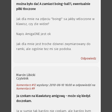
można było dać A zamiast boing-ball'i, ewentualnie
piłki tłoczone
Jak dla mnie na zdjeciu "boingi" sa jakby wtloczone w
klawisz, czy zle widze?
Napis AmigaONE jest ok
Jak dla mnie jest troche dziwnei zwymiarowany do
ramki, ale ogolnie tez mi sie podoba.
Odpowiedz
Marcin Libicki
Czytelnik
komentarz #12
wysłany: 2010-06-10 16:00 w odpowiedzi na
komentarz #9
Ja czekam na klawiaturę amigową - może się kiedyś
doczekam.
Ja w sumie tak bardzo nie czekam, ale bardzo bym