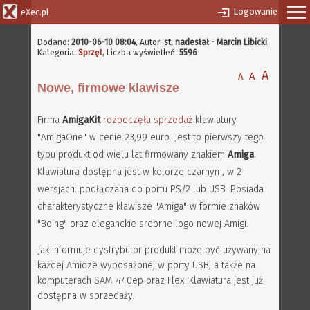
Logowanie
eXec.pl
Dodano:
2010-06-10 08:04
,
Autor:
st, nadesłał - Marcin Libicki
,
Kategoria:
Sprzęt
, Liczba wyświetleń:
5596
A
A
A
Nowe, firmowe klawisze
Firma
AmigaKit
rozpoczęła sprzedaż
klawiatury
"AmigaOne" w cenie 23,99 euro. Jest to pierwszy tego
typu produkt od wielu lat firmowany znakiem
Amiga
.
Klawiatura dostępna jest w kolorze czarnym, w 2
wersjach: podłączana do portu PS/2 lub USB. Posiada
charakterystyczne klawisze "Amiga" w formie znaków
"Boing" oraz eleganckie srebrne logo nowej Amigi.
Jak informuje dystrybutor produkt może być używany na
każdej Amidze wyposażonej w porty USB, a także na
komputerach SAM 440ep oraz Flex. Klawiatura jest już
dostępna w sprzedaży.