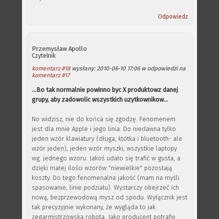
Odpowiedz
Przemysław Apollo
Czytelnik
komentarz #18
wysłany: 2010-06-10 17:06 w odpowiedzi na
komentarz #17
...Bo tak normalnie powinno byc X produktowz danej
grupy, aby zadowolic wszystkich uzytkownikow...
No widzisz, nie do końca się zgodzę. Fenomenem
jest dla mnie Apple i jego linia. Do niedawna tylko
jeden wzór klawiatury (długa, któtka i bluetooth- ale
wzór jeden), jeden wzór myszki, wszystkie laptopy
wg. jednego wzoru. Jakoś udało się trafić w gusta, a
dzięki małej ilości wzorów "niewielkie" pozostają
koszty. Do tego fenomenalna jakość (mam na myśli
spasowanie, linie podziału). Wystarczy obejrzeć ich
nową, bezprzewodową mysz od spodu. Wyłącznik jest
tak precyzyjnie wykonany, że wygląda to jak
zegarmistrzowska robota. Jako producent potrafię