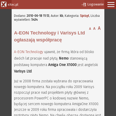
Logowanie
eXec.pl
Dodano:
2010-06-18 11:13
,
Autor:
kb
, Kategoria:
Sprzęt
, Liczba
wyświetleń:
5434
A
A
A
A-EON Technology i Varisys Ltd
ogłaszają współpracę
A-EON Technology
ujawnił, że firmą która od blisko
dwóch lat pracuje nad płytą
Nemo
stanowiącą
podstawę komputera
Amiga One X1000
jest angielski
Varisys Ltd
.
Już w 2008 firma została wybrana do opracowania
nowego komputera. Na początku roku 2009 Varisys
rozpoczął prace nad projektem płyty głównej z
procesorem PowerPC o kodowej nazwie Nemo,
będącej sercem nowego komputera AmigaOne X1000.
Jeszcze w 2009 roku firma opracowała i dostarczyła
prototypy płyty Nemo. Na chwilę obecną dostępna jest