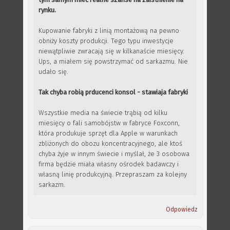
rynku.
Kupowanie fabryki z linią montażową na pewno
obniży koszty produkcji. Tego typu inwestycje
niewątpliwie zwracają się w kilkanaście miesięcy.
Ups, a miałem się powstrzymać od sarkazmu. Nie
udało się.
Tak chyba robią prducenci konsol - stawiaja fabryki
Wszystkie media na świecie trąbią od kilku
miesięcy o fali samobójstw w fabryce Foxconn,
która produkuje sprzęt dla Apple w warunkach
zbliżonych do obozu koncentracyjnego, ale ktoś
chyba żyje w innym świecie i myślał, że 3 osobowa
firma będzie miała własny ośrodek badawczy i
własną linię produkcyjną. Przepraszam za kolejny
sarkazm.
Odpowiedz