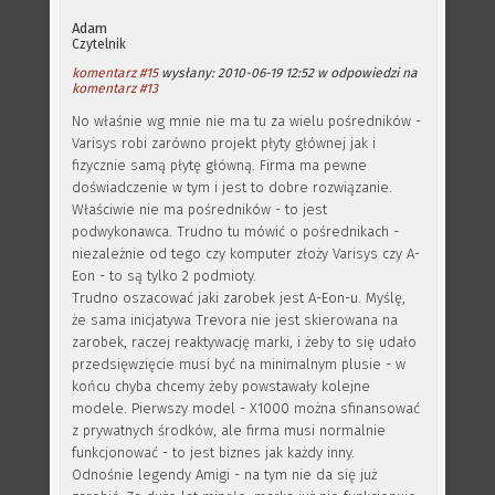
Adam
Czytelnik
komentarz #15
wysłany: 2010-06-19 12:52 w odpowiedzi na
komentarz #13
No właśnie wg mnie nie ma tu za wielu pośredników -
Varisys robi zarówno projekt płyty głównej jak i
fizycznie samą płytę główną. Firma ma pewne
doświadczenie w tym i jest to dobre rozwiązanie.
Właściwie nie ma pośredników - to jest
podwykonawca. Trudno tu mówić o pośrednikach -
niezależnie od tego czy komputer złoży Varisys czy A-
Eon - to są tylko 2 podmioty.
Trudno oszacować jaki zarobek jest A-Eon-u. Myślę,
że sama inicjatywa Trevora nie jest skierowana na
zarobek, raczej reaktywację marki, i żeby to się udało
przedsięwzięcie musi być na minimalnym plusie - w
końcu chyba chcemy żeby powstawały kolejne
modele. Pierwszy model - X1000 można sfinansować
z prywatnych środków, ale firma musi normalnie
funkcjonować - to jest biznes jak każdy inny.
Odnośnie legendy Amigi - na tym nie da się już