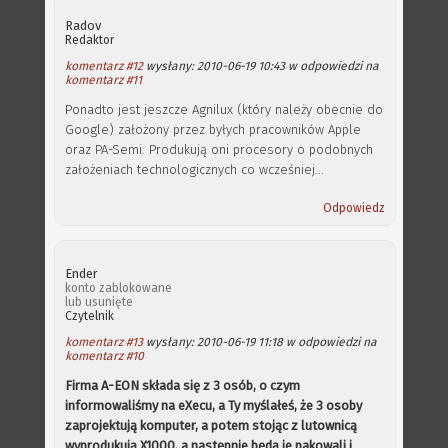
Radov
Redaktor
komentarz #12
wysłany: 2010-06-19 10:43 w odpowiedzi na
komentarz #11
Ponadto jest jeszcze Agnilux (który należy obecnie do
Google) założony przez byłych pracowników Apple
oraz PA-Semi. Produkują oni procesory o podobnych
założeniach technologicznych co wcześniej...
Odpowiedz
Ender
konto zablokowane
lub usunięte
Czytelnik
komentarz #13
wysłany: 2010-06-19 11:18 w odpowiedzi na
komentarz #10
Firma A-EON składa się z 3 osób, o czym
informowaliśmy na eXecu, a Ty myślałeś, że 3 osoby
zaprojektują komputer, a potem stojąc z lutownicą
wyprodukują X1000, a następnie będą je pakowali i