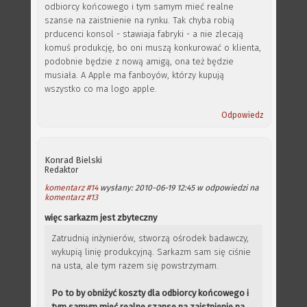
odbiorcy końcowego i tym samym mieć realne
szanse na zaistnienie na rynku. Tak chyba robią
prducenci konsol - stawiaja fabryki - a nie zlecają
komuś produkcję, bo oni muszą konkurować o klienta,
podobnie będzie z nową amigą, ona też będzie
musiała. A Apple ma fanboyów, którzy kupują
wszystko co ma logo apple.
Odpowiedz
Konrad Bielski
Redaktor
komentarz #14
wysłany: 2010-06-19 12:45 w odpowiedzi na
komentarz #13
więc sarkazm jest zbyteczny
Zatrudnią inżynierów, stworzą ośrodek badawczy,
wykupią linię produkcyjną. Sarkazm sam się ciśnie
na usta, ale tym razem się powstrzymam.
Po to by obniżyć koszty dla odbiorcy końcowego i
tym samym mieć realne szanse na zaistnienie na