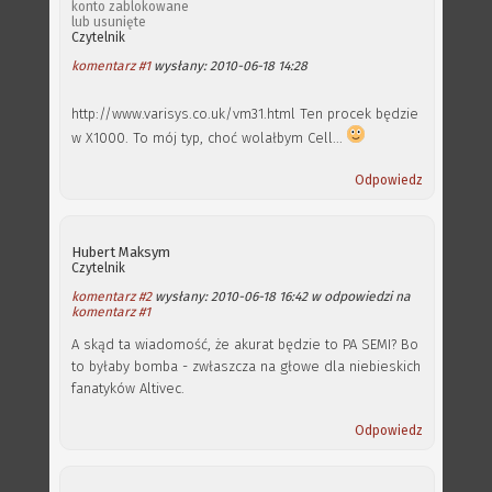
konto zablokowane
lub usunięte
Czytelnik
komentarz #1
wysłany: 2010-06-18 14:28
http://www.varisys.co.uk/vm31.html Ten procek będzie
w X1000. To mój typ, choć wolałbym Cell...
Odpowiedz
Hubert Maksym
Czytelnik
komentarz #2
wysłany: 2010-06-18 16:42 w odpowiedzi na
komentarz #1
A skąd ta wiadomość, że akurat będzie to PA SEMI? Bo
to byłaby bomba - zwłaszcza na głowe dla niebieskich
fanatyków Altivec.
Odpowiedz