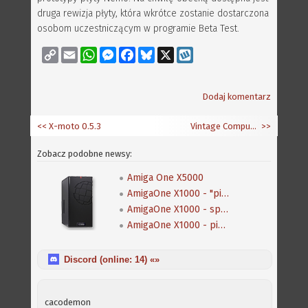
druga rewizja płyty, która wkrótce zostanie dostarczona
osobom uczestniczącym w programie Beta Test.
Copy
Email
WhatsApp
Messenger
Facebook
Bluesky
X
Wykop
Link
Dodaj komentarz
<< X-moto 0.5.3
Vintage Computer Festival - świętowanie 25-lecia Amigi
>>
Zobacz podobne newsy:
Amiga One X5000
AmigaOne X1000 - "pierwszy kontakt"
AmigaOne X1000 - specyfikacja komputera
AmigaOne X1000 - pierwsze płyty dla betatesterów zeszły z taśmy produkcyjnej
Discord (online:
14
) «»
cacodemon