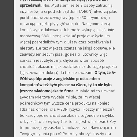
sprzedawali.
Nie. Myślałem, że te 3 osoby zatrudnią
inżynierów, a ci pod ich szyldem (A-EON) utworzą jakiś
punkt badawczorozwojowy (np. ze 30 inżynierów) i
opracują projekt płyty głównej itd. Następnie zlecą
komuś wyprodukowanie lub może wykupią jakąś linię
montażową SMD i będą wcielać projekt w życie. Im
więcej pośredników tym dłuższy czas oczekiwania i
niestety ale też większa szansa na jakąś obsuwę. Nie
zauważyłem żebym pisał gdzieś o lutownicy, więc
sarkazm jest zbyteczny, chyba że w ten sposób
chciałeś pokazać mi jak podchodzisz do tego projektu
(garażowa produkcja). Ja tak nie uważam.
O tym, że A-
EON współpracuje z angielskim producentem
komputerów też było pisane na eXecu, tylko nie było
jeszcze wiadomo jaka to firma.
Musiało mi to umknać.
@Adam Mierzwa Wydaje mi się, że im więcej
pośredników tym wyższa cena produktu na koniec
(dla nas dfrożej dla A-EON ryzyko i koszty mniejsze),
bo każdy będzie chciał zarobić na legendzie i szybko
odzyskać to co wyłoży (tak to już jest w biznesie). Czy
to pomoże, czy zaszkodzi pokaże czas. Nawiązując do
Twojego pytania po co? Po to by obniżyć koszty dla