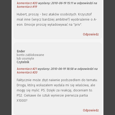
komentarz #20
wysłany: 2010-06-19 15:11 w odpowiedzi na
komentarz #19
Hubert, proszę - bez ataków osobistych. Krzysztof
miał inne (wręcz bardziej ambitne?) wyobrażenie o A-
eon. Emocje proszę wyładowywać na "priv".
Odpowiedz
Ender
konto zablokowane
lub usunięte
Czytelnik
komentarz #21
wysłany: 2010-06-19 18:58 w odpowiedzi na
komentarz #20
Faktycznie może zbyt naiwnie podszedłem do tematu.
Droga, którą wskazałem wydala mi się właściwa, ale
mogę się mylić. PS. Dzięki za reakcję, doceniam to.
PS2. Ciekawe ile sztuk wyniesie pierwsza partia
X1000?
Odpowiedz