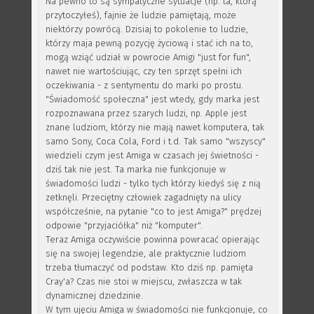
Na pewno to są sympatyczne sytuacje (np. ta, którą
przytoczyłeś), fajnie że ludzie pamiętają, może
niektórzy powrócą. Dzisiaj to pokolenie to ludzie,
którzy maja pewną pozycję życiową i stać ich na to,
mogą wziąć udział w powrocie Amigi "just for fun",
nawet nie wartościując, czy ten sprzęt spełni ich
oczekiwania - z sentymentu do marki po prostu.
"Świadomość społeczna" jest wtedy, gdy marka jest
rozpoznawana przez szarych ludzi, np. Apple jest
znane ludziom, którzy nie mają nawet komputera, tak
samo Sony, Coca Cola, Ford i t.d. Tak samo "wszyscy"
wiedzieli czym jest Amiga w czasach jej świetności -
dziś tak nie jest. Ta marka nie funkcjonuje w
świadomości ludzi - tylko tych którzy kiedyś się z nią
zetknęli. Przeciętny człowiek zagadnięty na ulicy
współcześnie, na pytanie "co to jest Amiga?" prędzej
odpowie "przyjaciółka" niż "komputer".
Teraz Amiga oczywiście powinna powracać opierając
się na swojej legendzie, ale praktycznie ludziom
trzeba tłumaczyć od podstaw. Kto dziś np. pamięta
Cray'a? Czas nie stoi w miejscu, zwłaszcza w tak
dynamicznej dziedzinie.
W tym ujęciu Amiga w świadomości nie funkcjonuje, co