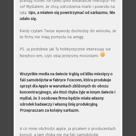
planują istnieć na rynku tylko kilkanaście miesiący? Po
co? Myślałem, że chcą odrodzenia marki i powrotu na
lata.
Ups, a miałem się powstrzymać od sarkazmu. Nie
udało się.
Kiedy czytam Twoje wywody dochodzę do wniosku, że
te firmy nie mają pomysłu na amigę.
PS. Ja podobnie jak Ty hobbystycznie interesuję sie
Norphos-em, czyli obaj jestesmy mosistami.
Wszystkie media na świecie trąbią od kilku miesięcy o
fali samobójstw w fabryce Foxconn, która produkuje
sprzęt dla Apple w warunkach zbliżonych do obozu
koncentracyjnego, ale ktoś chyba żyje w innym świecie i
myślał, że 3 osobowa firma będzie miała własny
ośrodek badawczy i własną linię produkcyjną.
Przepraszam za kolejny sarkazm.
A co mnie obchodzi apple, ja pisałem o producentach
konsol, a tam chyba nie ma fali samobójstw.