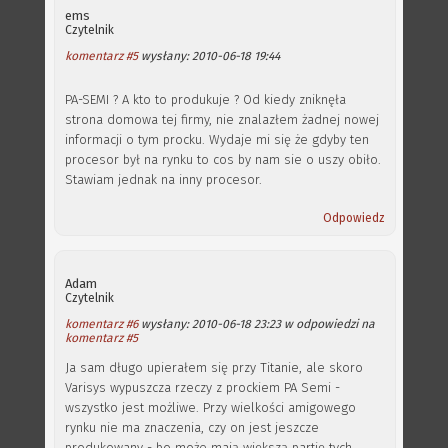
ems
Czytelnik
komentarz #5
wysłany: 2010-06-18 19:44
PA-SEMI ? A kto to produkuje ? Od kiedy zniknęła
strona domowa tej firmy, nie znalazłem żadnej nowej
informacji o tym procku. Wydaje mi się że gdyby ten
procesor był na rynku to cos by nam sie o uszy obiło.
Stawiam jednak na inny procesor.
Odpowiedz
Adam
Czytelnik
komentarz #6
wysłany: 2010-06-18 23:23 w odpowiedzi na
komentarz #5
Ja sam długo upierałem się przy Titanie, ale skoro
Varisys wypuszcza rzeczy z prockiem PA Semi -
wszystko jest możliwe. Przy wielkości amigowego
rynku nie ma znaczenia, czy on jest jeszcze
produkowany - bo może mają większą partię tych