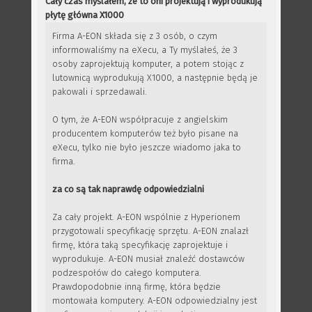
Cały czas myślałem, że to oni projektują i wyprodukują
płytę główna X1000
Firma A-EON składa się z 3 osób, o czym
informowaliśmy na eXecu, a Ty myślałeś, że 3
osoby zaprojektują komputer, a potem stojąc z
lutownicą wyprodukują X1000, a następnie będą je
pakowali i sprzedawali.
O tym, że A-EON współpracuje z angielskim
producentem komputerów też było pisane na
eXecu, tylko nie było jeszcze wiadomo jaka to
firma.
za co są tak naprawdę odpowiedzialni
Za cały projekt. A-EON wspólnie z Hyperionem
przygotowali specyfikację sprzętu. A-EON znalazł
firmę, która taką specyfikację zaprojektuje i
wyprodukuje. A-EON musiał znaleźć dostawców
podzespołów do całego komputera.
Prawdopodobnie inną firmę, która będzie
montowała komputery. A-EON odpowiedzialny jest