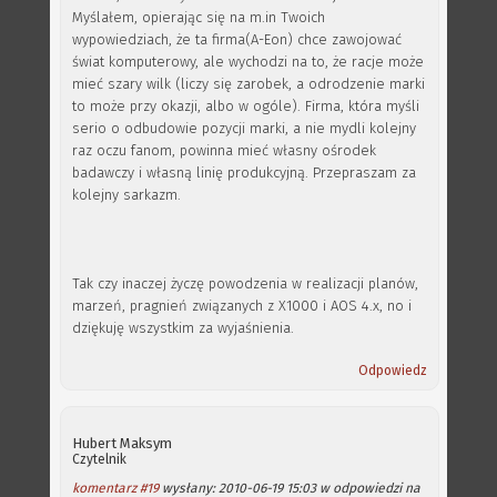
Myślałem, opierając się na m.in Twoich
wypowiedziach, że ta firma(A-Eon) chce zawojować
świat komputerowy, ale wychodzi na to, że racje może
mieć szary wilk (liczy się zarobek, a odrodzenie marki
to może przy okazji, albo w ogóle). Firma, która myśli
serio o odbudowie pozycji marki, a nie mydli kolejny
raz oczu fanom, powinna mieć własny ośrodek
badawczy i własną linię produkcyjną. Przepraszam za
kolejny sarkazm.
Tak czy inaczej życzę powodzenia w realizacji planów,
marzeń, pragnień związanych z X1000 i AOS 4.x, no i
dziękuję wszystkim za wyjaśnienia.
Odpowiedz
Hubert Maksym
Czytelnik
komentarz #19
wysłany: 2010-06-19 15:03 w odpowiedzi na