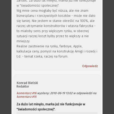
zarobić. Za dużo lat minęło, marka już nie funkcjonuje
w "świadomości społecznej".
Wg mnie cena mogłaby być niższa, ale nie znam
biznesplanu i rzeczywistych kosztów - może nie dało
się taniej. Nie jestem w stanie określić na 100%, ale
raczej utrzymanie konstruktorów i własna fabryczka -
to miałoby sens przy większym rynku, w obecnej
sytuacji raczej koszt byłby przez to większy a nie
mniejszy.
Realne zaistnienie na rynku, fanboye, Apple,
kalkulacja ceny, pomysł na konstrukcję Amigi i rozwój i
t.d. - temat rzeka, raczej na forum.
Odpowiedz
Konrad Bielski
Redaktor
komentarz #16
wysłany: 2010-06-19 13:02 w odpowiedzi na
komentarz #15
Za dużo lat minęło, marka już nie funkcjonuje w
"świadomości społecznej".