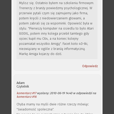
Mylisz się. Ostatnio byłem na szkoleniu firmowym.
Trenerzy z branży powiedzmy psychologicznej. W
przerwie pytali czym się zajmujemy jako firma,
potem kręcili z niedowierzaniem głowami, a
potem zabrali się za wspominki. Opowieść była w
stylu. "Pierwszy komputer na osiedlu to było Atari
800XL, potem inny kolega przebił tamtego gdy
ojciec kupił mu C64, a na koniec kolejny
pozamiatał wszystko Amigą". Facet koło 40-tki,
niezwiązany w ogóle z branżą informatyczną.
Markę Amiga kojarzy do dziś.
Odpowiedz
Adam
Czytelnik
komentarz #17
wysłany: 2010-06-19 14:40 w odpowiedzi na
komentarz #16
Chyba mamy na myśli dwie różne rzeczy mówiąc
"świadomość społeczna".