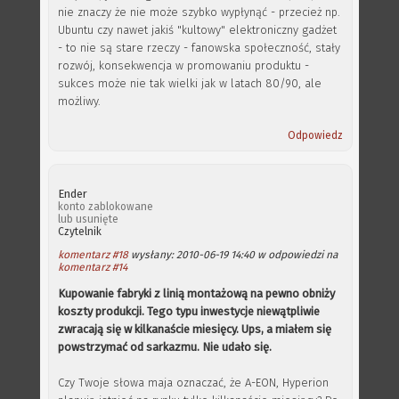
nie znaczy że nie może szybko wypłynąć - przecież np.
Ubuntu czy nawet jakiś "kultowy" elektroniczny gadżet
- to nie są stare rzeczy - fanowska społeczność, stały
rozwój, konsekwencja w promowaniu produktu -
sukces może nie tak wielki jak w latach 80/90, ale
możliwy.
Odpowiedz
Ender
konto zablokowane
lub usunięte
Czytelnik
komentarz #18
wysłany: 2010-06-19 14:40 w odpowiedzi na
komentarz #14
Kupowanie fabryki z linią montażową na pewno obniży
koszty produkcji. Tego typu inwestycje niewątpliwie
zwracają się w kilkanaście miesięcy. Ups, a miałem się
powstrzymać od sarkazmu. Nie udało się.
Czy Twoje słowa maja oznaczać, że A-EON, Hyperion