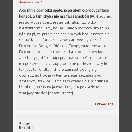
komentarz #18
A co mnie obchodzi apple, ja pisałem o producentach
konsol, a tam chyba nie ma fali samobójstw.
Nieee no,
jesteś wypas stary, jesteś taki głupi czy tylko
niedoinformowany, bo jeśli niedoinformowany to na
tyle głupi, że przed napisaniem tych bzdur nawet nie
sprawdzisz informacji - a wystarczyło by wpisać
Foxconn w Google. Otóż dla Twojej wiadomości to
Foxconn produkuje również dla producentów konsol,
a te fabryki, które mają przenoszą do Chin albo się
ich pozbywają i zlecają produkcję podwykonawcy bo
tak jest taniej dla nich ale zamiast trochę się
dowiedzieć trochę w tym temacie zacząłeś swój
szaleńczy atak, że A-Eon sam czegoś nie produkuje
lol ale Ty zabawny jesteś, żeby nie powiedzieć
żenujący tudzież jeszcze gorzej.
Odpowiedz
Radov
Redaktor