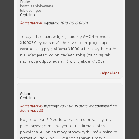
Ender
konto zablokowane
lub usunięte
Czytelnik
komentarz #8
wysłany: 2010-06-19 00:01
To czym tak naprawdę zajmuje się A-EON w kwestii
X1000? Cały czas myślałem, że to oni projektują i
wyprodukują płytę główna X1000 a teraz wychodzi że
nie, więc pytam co oni takiego robią (za co są tak
naprawdę odpowiedzialni) w projekcie X1000?
Odpowiedz
Adam
Czytelnik
komentarz #9
wysłany: 2010-06-19 00:18 w odpowiedzi na
komentarz #8
No jak to czym? Przede wszystkim stoi za całym tym
przedsięwzięciem - w tym celu ta firma została
powołana. A-Eon na mocy stosownych umów spina to
wszystko "do kupy" - Hyperion zapewnia rozwój