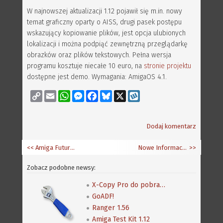
W najnowszej aktualizacji 1.12 pojawił się m.in. nowy
temat graficzny oparty o AISS, drugi pasek postępu
wskazujący kopiowanie plików, jest opcja ulubionych
lokalizacji i można podpiąć zewnętrzną przeglądarkę
obrazków oraz plików tekstowych. Pełna wersja
programu kosztuje niecałe 10 euro, na
stronie projektu
dostępne jest demo. Wymagania: AmigaOS 4.1.
Copy
Email
WhatsApp
Messenger
Facebook
Bluesky
X
Wykop
Link
Dodaj komentarz
<< Amiga Future - zapowiedź 101 i 85 online
Nowe Informacje od Trevora
>>
Zobacz podobne newsy:
X-Copy Pro do pobrania także z Amiga Future
GoADF!
Ranger 1.56
Amiga Test Kit 1.12