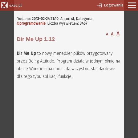
Logowanie
eXec.pl
Dodano:
2013-02-24 21:10
,
Autor:
st
, Kategoria:
Oprogramowanie
, Liczba wyświetleń:
3467
A
A
A
Dir Me Up 1.12
Dir Me Up
to nowy menedżer plików przygotowany
przez Boing Attitude. Program działa w jednym oknie na
blacie Workbencha i posiada wszystkie standardowe
dla tego typu aplikacji funkcje.