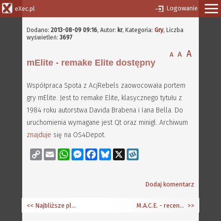
Logowanie
eXec.pl
Dodano:
2013-08-09 09:16
,
Autor:
kr
, Kategoria:
Gry
, Liczba
wyświetleń:
3697
A
A
A
mElite - remake Elite dostępny
Współpraca Spota z AcjRebels zaowocowała portem
gry mElite. Jest to remake Elite, klasycznego tytułu z
1984 roku autorstwa Davida Brabena i Iana Bella. Do
uruchomienia wymagane jest Qt oraz minigl. Archiwum
znajduje
się na OS4Depot.
Copy
Email
WhatsApp
Messenger
Facebook
Bluesky
X
Wykop
Link
Dodaj komentarz
<< Najbliższe plany wydawnicze aibb.pl
M.A.C.E. - recenzja na portalu AmigaOne.pl
>>