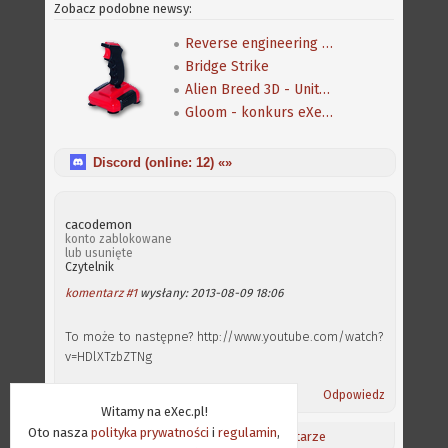
Zobacz podobne newsy:
Reverse engineering klasycznej gry Speedball 2
Bridge Strike
Alien Breed 3D - Unity Re-Edited
Gloom - konkurs eXeca na nową mapę
Discord (online:
12
) «»
cacodemon
konto zablokowane
lub usunięte
Czytelnik
komentarz #1
wysłany: 2013-08-09 18:06
To może to następne? http://www.youtube.com/watch?
v=HDlXTzbZTNg
Odpowiedz
Witamy na eXec.pl!
Oto nasza
polityka prywatności
i
regulamin
,
Aktualności
/
Ostatnie komentarze