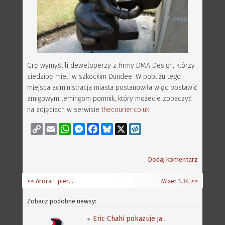
Grę wymyślili deweloperzy z firmy DMA Design, którzy
siedzibę mieli w szkockim Dundee. W pobliżu tego
miejsca administracja miasta postanowiła więc postawić
amigowym lemingom pomnik, który możecie zobaczyć
na zdjęciach w serwisie
thecourier.co.uk
Copy
Email
WhatsApp
Messenger
Facebook
Bluesky
X
Wykop
Link
Dodaj komentarz
<< Arora - pierwszy obrazek
Mixer 1.34
>>
Zobacz podobne newsy:
Eric Chahi pokazuje jak powstała sekwencja z Another World