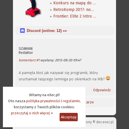
Konkurs na mapę do gier: Gloom i Alien Breed 3D II
RetroKomp 2017: nowe gry na Amigę
Frontier: Elite 2 Intro - The Dangerous Remake
Discord (online:
12
) «»
SZAMAN
Redaktor
komentarz #1
wysłany: 2013-08-20 09:47
A pamięta ktoś jak nazywał się programik, który
uruchamiał łażącego leminga po okienkach na WB?
Odpowiedz
Witamy na eXec.pl!
Oto nasza
polityka prywatności
i
regulamin
,
Aktualności
/
Ostatnie komentarze
korzystamy z Twoich plików cookies:
przeczytaj o nich więcej »
Akceptuję
Projekt strony ©
dev.exec.pl