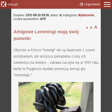
Logowanie
eXec.pl
Dodano:
2013-08-20 09:36
,
Autor:
st
, Kategoria:
Wydarzenia
,
Liczba wyświetleń:
4579
A
A
A
Amigowe Lemmingi mają swój
pomnik!
Obecnie w Polsce "lemingi" nie są kojarzone z czymś
pozytywnym, ale wszyscy pamiętamy czasy ich
świetności na Amidze - zabawa zaczęła się w 1991 roku
kiedy to Psygnosis wydało pierwszą wersję gry
"Lemmings ".