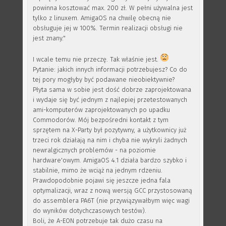
powinna kosztować max. 200 zł. W pełni używalna jest
tylko z linuxem. AmigaOS na chwilę obecną nie
obsługuje jej w 100%. Termin realizacji obsługi nie
jest znany."
I wcale temu nie przeczę. Tak właśnie jest.
Pytanie: jakich innych informacji potrzebujesz? Co do
tej pory mogłyby być podawane nieobiektywnie?
Płyta sama w sobie jest dość dobrze zaprojektowana
i wydaje się być jednym z najlepiej przetestowanych
ami-komputerów zaprojektowanych po upadku
Commodorów. Mój bezpośredni kontakt z tym
sprzętem na X-Party był pozytywny, a użytkownicy już
trzeci rok działają na nim i chyba nie wykryli żadnych
newralgicznych problemów - na poziomie
hardware'owym. AmigaOS 4.1 działa bardzo szybko i
stabilnie, mimo że wciąż na jednym rdzeniu.
Prawdopodobnie pojawi się jeszcze jedna fala
optymalizacji, wraz z nową wersją GCC przystosowaną
do assemblera PA6T (nie przywiązywałbym więc wagi
do wyników dotychczasowych testów).
Boli, że A-EON potrzebuje tak dużo czasu na