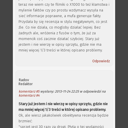
teraz nie wiem czy te filmiki o X1000 to też kłamstwa i
mylenie faktów czy po prostu wzdymacz wysyła na
sieć informacje poprawne, a mufa generuje fakty.
Przydała by się recenzja w stylu negatywnym, co jest
źle. Co nie działa, co mogloby działać lepiej. Bez
żadnych ale, wróżenia z fusów o tym, że już za
momencik coś zacznie działać szybciej. Stary już
jestem i nie wierzę w opisy sprzętu, gdzie nie ma
mniej więcej 1/3 treści w której opisano problemy.
Odpowiedz
Radov
Redaktor
komentarz #5
wysłany: 2013-11-24 22:25 w odpowiedzi na
komentarz #4
Stary już jestem i nie wierzę w opisy sprzętu, gdzie nie
ma mniej więcej 1/3 treści w której opisano problemy.
Ok, ale wiesz jakakolwiek obiektywna recenzja będzie
brzmieć:
"sprzęt jest 30 razy za drogi. Płyta o tej wydajności