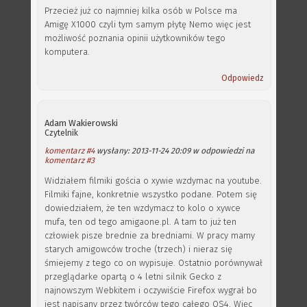
Przecież już co najmniej kilka osób w Polsce ma
Amigę X1000 czyli tym samym płytę Nemo więc jest
możliwość poznania opinii użytkowników tego
komputera.
Odpowiedz
Adam Wakierowski
Czytelnik
komentarz #4
wysłany: 2013-11-24 20:09 w odpowiedzi na
komentarz #3
Widziałem filmiki gościa o xywie wzdymac na youtube.
Filmiki fajne, konkretnie wszystko podane. Potem się
dowiedziałem, że ten wzdymacz to kolo o xywce
mufa, ten od tego amigaone.pl. A tam to już ten
człowiek pisze brednie za bredniami. W pracy mamy
starych amigowców troche (trzech) i nieraz się
śmiejemy z tego co on wypisuje. Ostatnio porównywał
przeglądarke opartą o 4 letni silnik Gecko z
najnowszym Webkitem i oczywiście Firefox wygrał bo
jest napisany przez twórców tego całego OS4. Więc