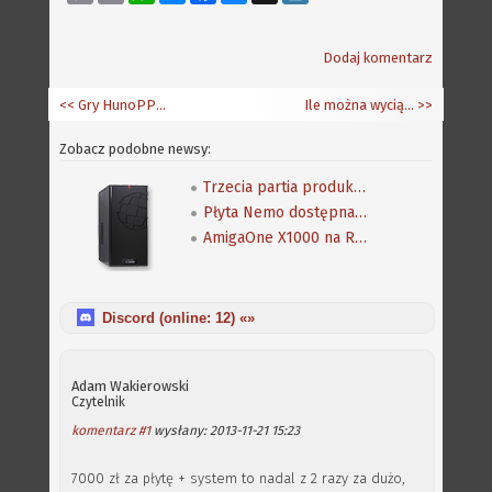
Link
Dodaj komentarz
<< Gry HunoPPC w dystrybucji internetowej
Ile można wyciągnąć z Indivision AGA Mk2?
>>
Zobacz podobne newsy:
Trzecia partia produkcyjna Amigi One X1000
Płyta Nemo dostępna w sprzedaży
AmigaOne X1000 na RetroKomp 2013
Discord (online:
12
) «»
Adam Wakierowski
Czytelnik
komentarz #1
wysłany: 2013-11-21 15:23
7000 zł za płytę + system to nadal z 2 razy za dużo,