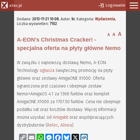
Logowanie
eXec.pl
Dodano:
2013-11-21 10:08
,
Autor:
kr
, Kategoria:
Wydarzenia
,
Liczba wyświetleń:
7102
A
A
A
A-EON's Christmas Cracker! -
specjalna oferta na płyty główne Nemo
W związku z najnowszą dostawą Nemo, A-EON
Technology
ogłasza
świąteczną promocję na płyty
główne oraz zestawy AmigaONE X1000. Oferta
ograniczona jest czasowo i obejmuje zestaw
Nemo+AmigaOS 4.1 za 1366 funtów oraz komplet
AmigaONE X1000 za 1707.50 funtów. Cena nie obejmuje
podatku vat oraz kosztów dostawy. Więcej informacji
można uzyskać od
Amigakit
oraz współpracujących
dystrybutorów (
Relec
,
Alinea
).
Copy
Email
WhatsApp
Messenger
Facebook
Bluesky
X
Wykop