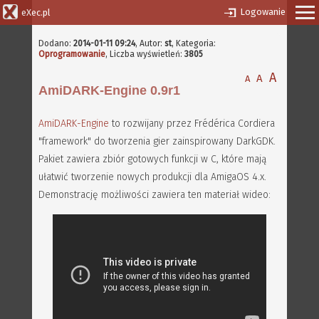
Logowanie
eXec.pl
Dodano:
2014-01-11 09:24
,
Autor:
st
, Kategoria:
Oprogramowanie
, Liczba wyświetleń:
3805
A
A
A
AmiDARK-Engine 0.9r1
AmiDARK-Engine
to rozwijany przez Frédérica Cordiera
"framework" do tworzenia gier zainspirowany DarkGDK.
Pakiet zawiera zbiór gotowych funkcji w C, które mają
ułatwić tworzenie nowych produkcji dla AmigaOS 4.x.
Demonstrację możliwości zawiera ten materiał wideo: