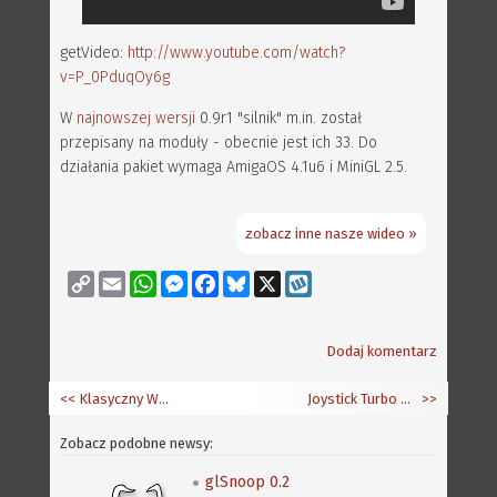
getVideo:
http://www.youtube.com/watch?
v=P_0PduqOy6g
W
najnowszej wersji
0.9r1 "silnik" m.in. został
przepisany na moduły - obecnie jest ich 33. Do
działania pakiet wymaga AmigaOS 4.1u6 i MiniGL 2.5.
zobacz inne nasze wideo »
Copy
Email
WhatsApp
Messenger
Facebook
Bluesky
X
Wykop
Link
Dodaj komentarz
<< Klasyczny Workbench cz.3
Joystick Turbo Micro 6
>>
Zobacz podobne newsy:
glSnoop 0.2