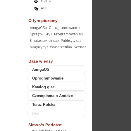
GGUA
ATO
O tym piszemy
AmigaOS»
Oprogramowanie»
Sprzęt»
Gry»
Programowanie»
Emulacja»
Linux»
Publicytyka»
Magazyny»
Wydarzenia»
Scena»
Baza wiedzy
AmigaOS
Oprogramowanie
Katalog gier
Czasopisma o Amidze
Teraz Polska
Dev
Simon's Podcast