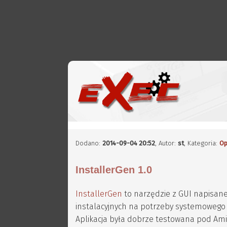
Dodano:
2014-09-04 20:52
,
Autor:
st
, Kategoria:
Op
InstallerGen 1.0
InstallerGen
to narzędzie z GUI napisane
instalacyjnych na potrzeby systemowego p
Aplikacja była dobrze testowana pod Amig