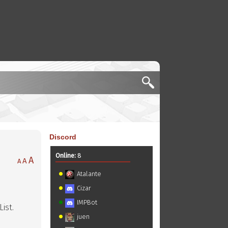
Discord
Online:
8
A
A
A
Atalante
Cizar
IMPBot
ist.
juen