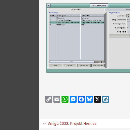
Copy
Email
WhatsApp
Messenger
Facebook
Bluesky
X
Wykop
Link
<< Amiga CD32: Projekt Hermes