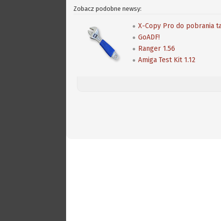
Zobacz podobne newsy:
X-Copy Pro do pobrania t
GoADF!
Ranger 1.56
Amiga Test Kit 1.12