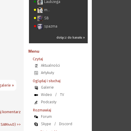
Laubzega
m...
SB
spazma
dołącz do kanału »
Menu
Czytaj
Aktualności
Artykuły
Oglądaj i słuchaj
alerie »
Galerie
Wideo
/
TV
Podcasty
Rozmawiaj
j komentarz
Forum
Skype
/
Discord
1/SAM440)
>>