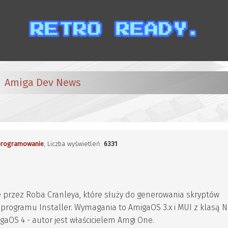
Amiga Dev News
rogramowanie
, Liczba wyświetleń:
6331
 przez Roba Cranleya, które służy do generowania skryptów
rogramu Installer. Wymagania to AmigaOS 3.x i MUI z klasą NL
aOS 4 - autor jest właścicielem Amgi One.