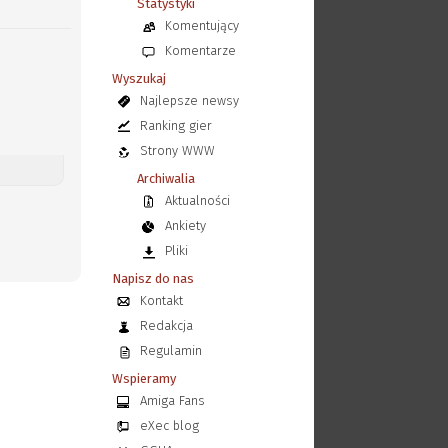
Statystyki
Komentujący
Komentarze
Wyszukaj
Najlepsze newsy
Ranking gier
Strony WWW
Archiwalia
Aktualności
Ankiety
Pliki
Napisz do nas
Kontakt
Redakcja
Regulamin
Wspieramy
Amiga Fans
eXec blog