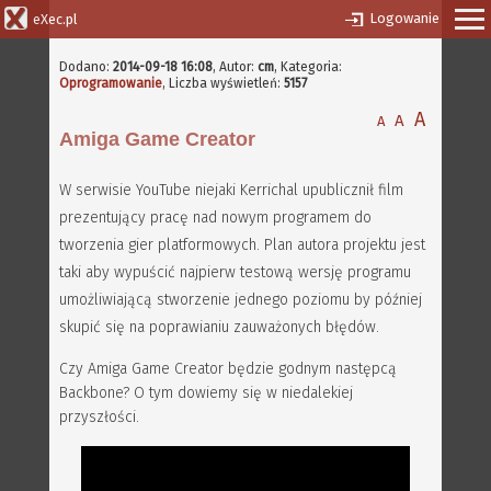
Logowanie
eXec.pl
Dodano:
2014-09-18 16:08
,
Autor:
cm
, Kategoria:
Oprogramowanie
, Liczba wyświetleń:
5157
A
A
A
Amiga Game Creator
W serwisie YouTube niejaki Kerrichal upublicznił film
prezentujący pracę nad nowym programem do
tworzenia gier platformowych. Plan autora projektu jest
taki aby wypuścić najpierw testową wersję programu
umożliwiającą stworzenie jednego poziomu by później
skupić się na poprawianiu zauważonych błędów.
Czy Amiga Game Creator będzie godnym następcą
Backbone? O tym dowiemy się w niedalekiej
przyszłości.