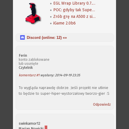
EGL Wrap Library 0.7.16 (beta), port SoulFu i aktualizacje innych gier
POC: gdyby tak Super Earth Defense Force pod AGA...
Zrób grę na A500 z silnikiem "Scorpion"
iGame 2.0b6
Discord (online:
12
) «»
Ferin
konto zablokowane
lub usunięte
Czytelnik
komentarz #1
wysłany: 2014-09-19 23:35
To wygląda naprawdę dobrze. Jeśli projekt nie utknie
to będzie to super-hiper-wystorzałowy tworzo-gier :S
Odpowiedz
swinkamor12
Marian Nowicki