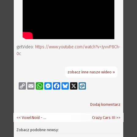
getVideo:
https://www.youtube.com/watch?v=JyvvP8Ch-
0c
zobacz inne nasze wideo »
Copy
Email
WhatsApp
Messenger
Facebook
Bluesky
X
Wykop
Link
Dodaj komentarz
<< VoxelNoid - niesamowity klon Arkanoida
Crazy Cars III
>>
Zobacz podobne newsy: