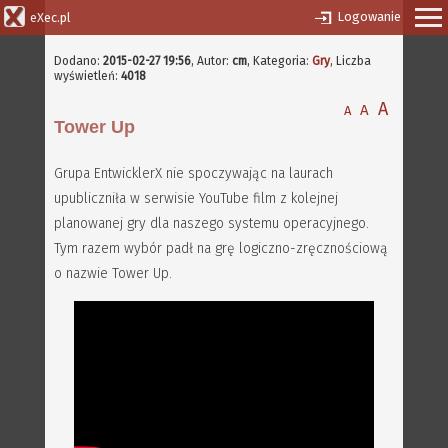
Logowanie
eXec.pl
Dodano:
2015-02-27 19:56
,
Autor:
cm
, Kategoria:
Gry
, Liczba
wyświetleń:
4018
A
A
A
Tower Up
Grupa EntwicklerX nie spoczywając na laurach
upubliczniła w serwisie YouTube film z kolejnej
planowanej gry dla naszego systemu operacyjnego.
Tym razem wybór padł na grę logiczno-zręcznościową
o nazwie Tower Up.