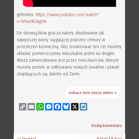
getVideo:
https://www.youtube.com/watch?
v=0PwVRGkgrFA
Do obowiązków gracza należy zbudowanie jak
najwyższej wieży sięgającej poprzez chmury w
przestrzeń kosmiczną. Aby zrealizować ten cel musimy
układać pomieszczenia mieszkalne jedno na drugim.
Wieża zamieszkiwana jest przez mieszkańców, którym
musimy pomóc w odkrywaniu nowych światów i planet
znajdujących się daleko od Ziemi.
zobacz inne nasze wideo »
Copy
Email
WhatsApp
Messenger
Facebook
Bluesky
X
Wykop
Link
Dodaj komentarz
<< Quartet
Hatari 1.8.0
>>