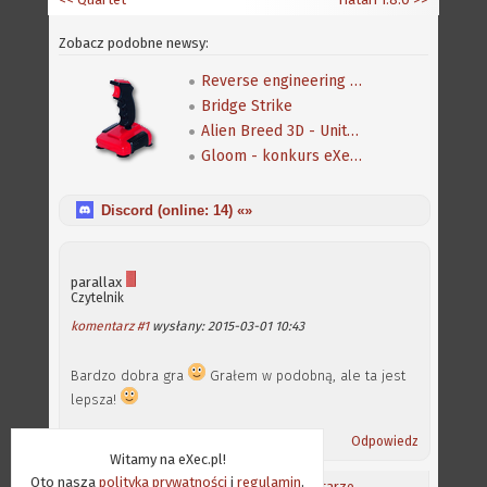
Zobacz podobne newsy:
Reverse engineering klasycznej gry Speedball 2
Bridge Strike
Alien Breed 3D - Unity Re-Edited
Gloom - konkurs eXeca na nową mapę
Discord (online:
14
) «»
parallax
Czytelnik
komentarz #1
wysłany: 2015-03-01 10:43
Bardzo dobra gra
Grałem w podobną, ale ta jest
lepsza!
Odpowiedz
Witamy na eXec.pl!
Oto nasza
polityka prywatności
i
regulamin
,
Aktualności
/
Ostatnie komentarze