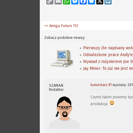
Link
<< Amiga Future 113
Zobacz podobne newsy:
Pierwszy źle napisany w
Odnalezione prace Andy'e
Wywiad z inżynierem Joe 
Jay Miner: To już nie jest 
komentarz #1
wysłany: 201
SZAMAN
Redaktor
Czymś takim powinny by
produkcja.