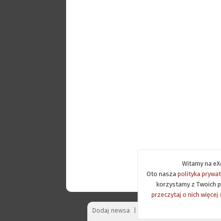
Witamy na eXe
Oto nasza
polityka prywa
korzystamy z Twoich p
przeczytaj o nich więcej 
Dodaj newsa
|
Zgloś błąd
|
Reklama
|
P