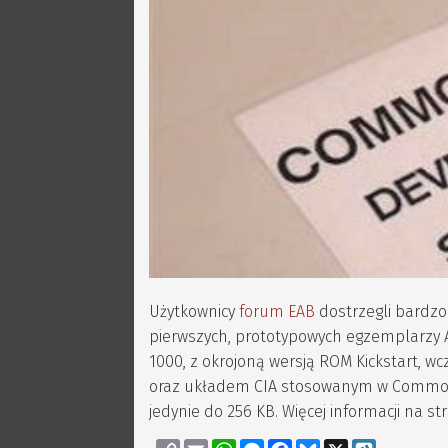
Użytkownicy
forum EAB
dostrzegli bardzo
pierwszych, prototypowych egzemplarzy A
1000, z okrojoną wersją ROM Kickstart, 
oraz układem CIA stosowanym w Commodore
jedynie do 256 KB. Więcej informacji na st
Copy
Email
WhatsApp
Messenger
Facebook
Bluesky
X
Wykop