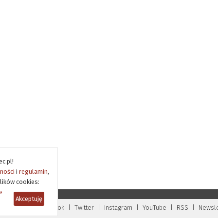
c.pl!
tności
i
regulamin
,
lików cookies:
»
Akceptuję
rywatność
|
Facebook
|
Twitter
|
Instagram
|
YouTube
|
RSS
|
Newsle