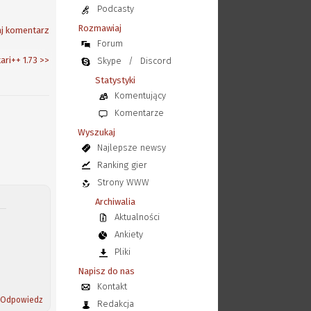
Podcasty
Rozmawiaj
j komentarz
Forum
ari++ 1.73
>>
Skype
/
Discord
Statystyki
Komentujący
Komentarze
Wyszukaj
Najlepsze newsy
Ranking gier
Strony WWW
Archiwalia
Aktualności
Ankiety
Pliki
Napisz do nas
Kontakt
Odpowiedz
Redakcja