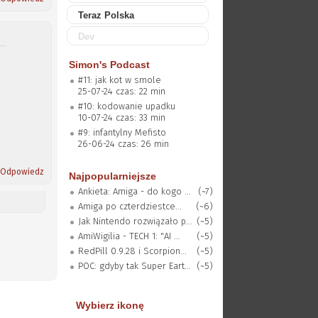
Teraz Polska
Dev
Simon's Podcast
#11: jak kot w smole
25-07-24 czas: 22 min
#10: kodowanie upadku
10-07-24 czas: 33 min
#9: infantylny Mefisto
26-06-24 czas: 26 min
Odpowiedz
Najpopularniejsze
Ankieta: Amiga - do kogo ...
(~7)
Amiga po czterdziestce...
(~6)
Jak Nintendo rozwiązało p...
(~5)
AmiWigilia - TECH 1: "AI ...
(~5)
RedPill 0.9.28 i Scorpion...
(~5)
POC: gdyby tak Super Eart...
(~5)
Wybierz ikonę