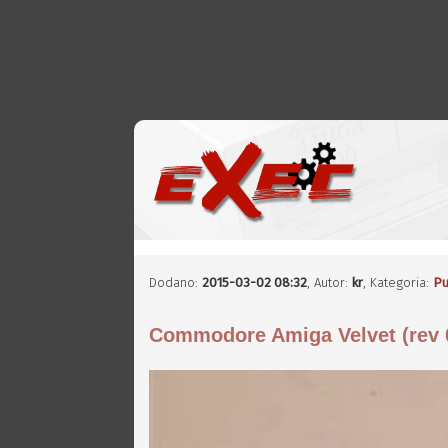
Dodano:
2015-03-02 08:32
,
Autor:
kr
, Kategoria:
Pu
Commodore Amiga Velvet (rev 0