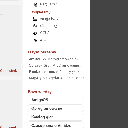
Regulamin
Wspieramy
Amiga Fans
w
eXec blog
GGUA
ATO
O tym piszemy
AmigaOS»
Oprogramowanie»
Sprzęt»
Gry»
Programowanie»
Odpowiedz
Emulacja»
Linux»
Publicytyka»
Magazyny»
Wydarzenia»
Scena»
Baza wiedzy
AmigaOS
Oprogramowanie
Katalog gier
Czasopisma o Amidze
Odpowiedz