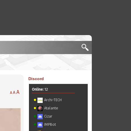
Discord
Online:
12
A
A
A
Archi-TECH
Atalante
Cizar
IMPBot