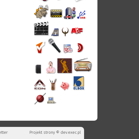
tter
Projekt strony ©
dev.exec.pl