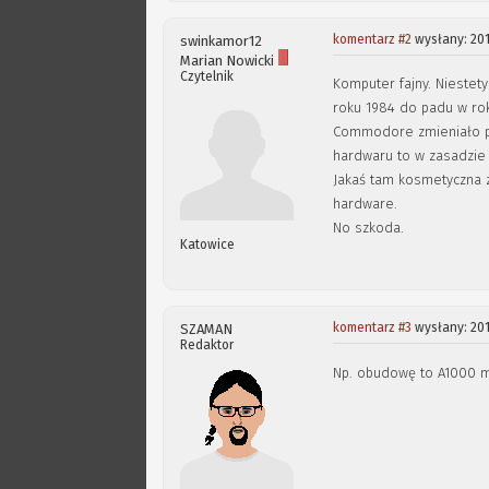
komentarz #2
wysłany: 20
swinkamor12
Marian Nowicki
Czytelnik
Komputer fajny. Nieste
roku 1984 do padu w rok
Commodore zmieniało pr
hardwaru to w zasadzie
Jakaś tam kosmetyczna z
hardware.
No szkoda.
Katowice
komentarz #3
wysłany: 20
SZAMAN
Redaktor
Np. obudowę to A1000 m