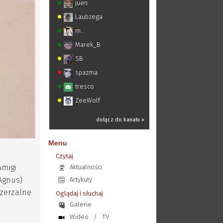
juen
Laubzega
m...
Marek_B
SB
spazma
tresco
ZeeWolf
dołącz do kanału »
Menu
z
Czytaj
Amigi
Aktualności
 Agnus)
Artykuły
szerzalne
Oglądaj i słuchaj
Galerie
Wideo
/
TV