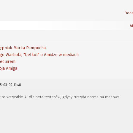
Doda
At
stępniak Marka Pampucha
go Warhola, "belkot" o Amidze w mediach
Decuirem
moja Amiga
5-03-02 11:48
ć te wszystkie A1 dla beta testerów, gdyby ruszyła normalna masowa