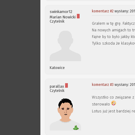
komentarz #2
wysłany: 201
swinkamor12
Marian Nowicki
Czytelnik
Grałem w tę grę. Faktyczn
Na nowych amigach to tr
Fajne by to było jakby kt
Tylko szkoda że klasykow
Katowice
komentarz #3
wysłany: 201
parallax
Czytelnik
Wszystko co związane z 
sterowało
Lotus już jest bardziej 