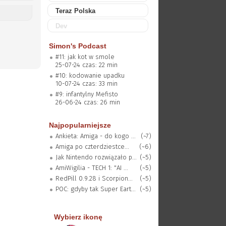
Teraz Polska
Dev
Simon's Podcast
#11: jak kot w smole
25-07-24 czas: 22 min
#10: kodowanie upadku
10-07-24 czas: 33 min
#9: infantylny Mefisto
26-06-24 czas: 26 min
Najpopularniejsze
Ankieta: Amiga - do kogo ...
(~7)
Amiga po czterdziestce...
(~6)
Jak Nintendo rozwiązało p...
(~5)
AmiWigilia - TECH 1: "AI ...
(~5)
RedPill 0.9.28 i Scorpion...
(~5)
POC: gdyby tak Super Eart...
(~5)
Wybierz ikonę