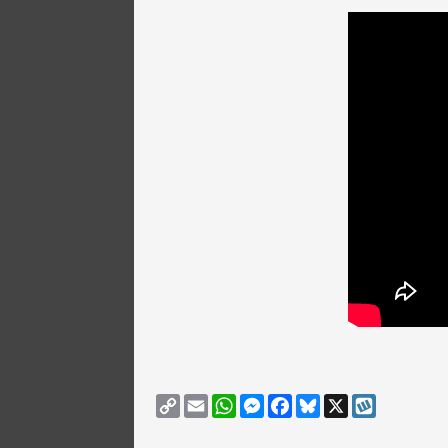
Copy
Email
WhatsApp
Messenger
Facebook
Bluesky
X
Wykop
Link