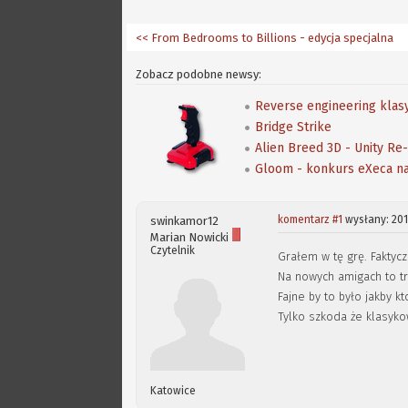
<< From Bedrooms to Billions - edycja specjalna
Zobacz podobne newsy:
Reverse engineering klas
Bridge Strike
Alien Breed 3D - Unity Re
Gloom - konkurs eXeca 
komentarz #1
wysłany: 201
swinkamor12
Marian Nowicki
Czytelnik
Grałem w tę grę. Faktyczn
Na nowych amigach to tr
Fajne by to było jakby kt
Tylko szkoda że klasykow
Katowice