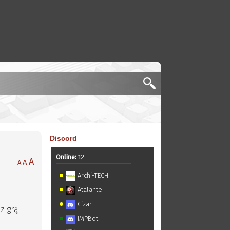
Discord
Online:
12
A
A
A
Archi-TECH
Atalante
Cizar
 z grą
IMPBot