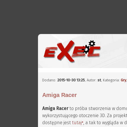
Dodano:
2015-10-30 13:25
,
Autor:
st
, Kategoria:
Gry
Amiga Racer
Amiga Racer
to próba stworzenia w dom
wykorzystującego otoczenie 3D. Za projekt
dostępne jest
tutaj
, a tak to wygląda w 