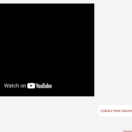
zobacz inne nasze
Doda