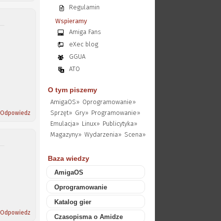
Regulamin
Wspieramy
Amiga Fans
eXec blog
GGUA
ATO
O tym piszemy
AmigaOS»
Oprogramowanie»
Sprzęt»
Gry»
Programowanie»
Odpowiedz
Emulacja»
Linux»
Publicytyka»
Magazyny»
Wydarzenia»
Scena»
Baza wiedzy
AmigaOS
Oprogramowanie
Katalog gier
Odpowiedz
Czasopisma o Amidze