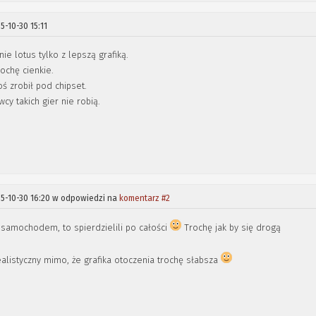
5-10-30 15:11
ie lotus tylko z lepszą grafiką.
ochę cienkie.
oś zrobił pod chipset.
cy takich gier nie robią.
5-10-30 16:20 w odpowiedzi na
komentarz #2
samochodem, to spierdzielili po całości
Trochę jak by się drogą
realistyczny mimo, że grafika otoczenia trochę słabsza