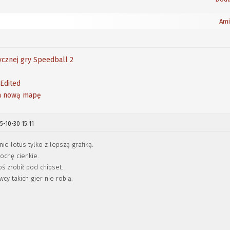
Ami
ycznej gry Speedball 2
-Edited
na nową mapę
5-10-30 15:11
ie lotus tylko z lepszą grafiką.
ochę cienkie.
oś zrobił pod chipset.
cy takich gier nie robią.