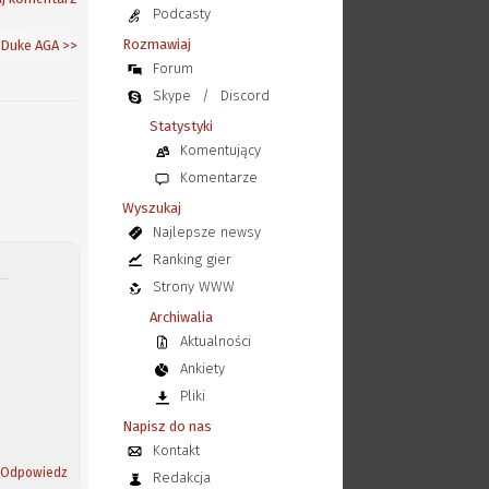
Podcasty
Rozmawiaj
Duke AGA
>>
Forum
Skype
/
Discord
Statystyki
Komentujący
Komentarze
Wyszukaj
Najlepsze newsy
Ranking gier
Strony WWW
Archiwalia
Aktualności
Ankiety
Pliki
Napisz do nas
Kontakt
Odpowiedz
Redakcja