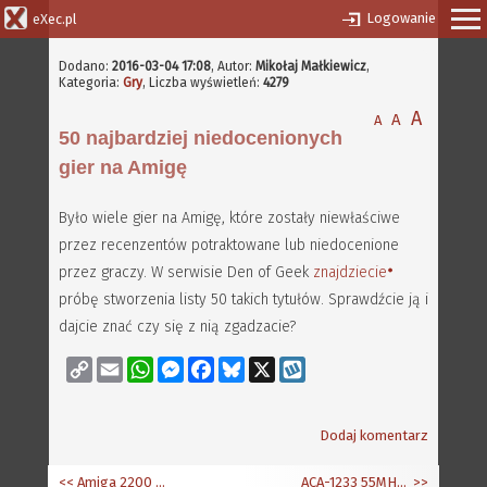
Logowanie
eXec.pl
Dodano:
2016-03-04 17:08
,
Autor:
Mikołaj Małkiewicz
,
Kategoria:
Gry
, Liczba wyświetleń:
4279
A
A
A
50 najbardziej niedocenionych
gier na Amigę
Było wiele gier na Amigę, które zostały niewłaściwe
przez recenzentów potraktowane lub niedocenione
przez graczy. W serwisie Den of Geek
znajdziecie
próbę stworzenia listy 50 takich tytułów. Sprawdźcie ją i
dajcie znać czy się z nią zgadzacie?
Copy
Email
WhatsApp
Messenger
Facebook
Bluesky
X
Wykop
Link
Dodaj komentarz
<< Amiga 2200 i inne prototypy
ACA-1233 55MHz z FPU
>>