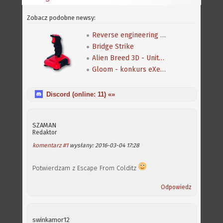
Zobacz podobne newsy:
Reverse engineering klasycznej gry Speedball 2
Bridge Strike
Alien Breed 3D - Unity Re-Edited
Gloom - konkurs eXeca na nową mapę
Discord (online:
11
) «»
SZAMAN
Redaktor
komentarz #1
wysłany: 2016-03-04 17:28
Potwierdzam z Escape From Colditz
Odpowiedz
swinkamor12