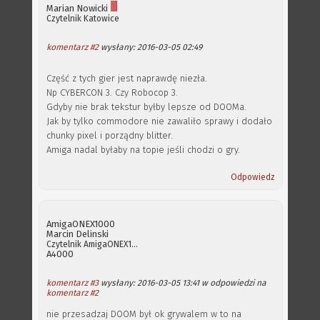
Marian Nowicki
Czytelnik
Katowice
komentarz #2
wysłany: 2016-03-05 02:49
Część z tych gier jest naprawdę niezła.
Np CYBERCON 3. Czy Robocop 3.
Gdyby nie brak tekstur byłby lepsze od DOOMa.
Jak by tylko commodore nie zawaliło sprawy i dodało
chunky pixel i porządny blitter.
Amiga nadal byłaby na topie jeśli chodzi o gry.
Odpowiedz
AmigaONEX1000
Marcin Delinski
Czytelnik
AmigaONEX1000
A4000
komentarz #3
wysłany: 2016-03-05 13:41 w odpowiedzi na
komentarz #2
nie przesadzaj DOOM był ok grywalem w to na