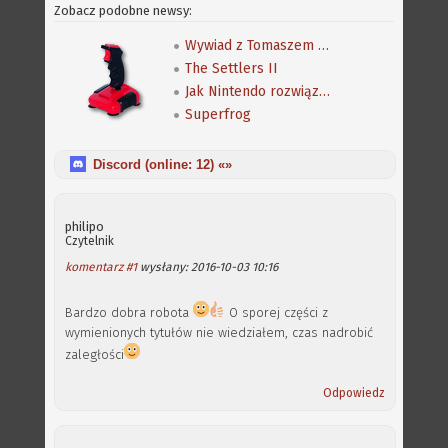
Zobacz podobne newsy:
Wywiad z Tomaszem Cechowskim, autorem gry Zdrajca
The Settlers II
Jak Nintendo rozwiązało problem otwartego świata
Superfrog
Discord (online:
12
) «»
philipo
Czytelnik
komentarz #1
wysłany: 2016-10-03 10:16
Bardzo dobra robota
O sporej części z
wymienionych tytułów nie wiedziałem, czas nadrobić
zaległości
Odpowiedz