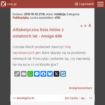
Logowanie
eXec.pl
Dodano:
2016-10-02 21:16
,
Autor:
redakcja
, Kategoria:
Publicystyka
, Liczba wyświetleń:
4703
A
A
A
Alfabetyczna lista hitów z
ostatnich lat - Amiga 68k
Czesław Mnich postanowił stworzyć
listę
najciekawszych gier
, które ukazały się na przełomie
minionych lat. Przeczytaj i zastanów się, czy naprawdę
nie ma już w co na klasyku grać?
Copy
Email
WhatsApp
Messenger
Facebook
Bluesky
X
Wykop
Link
Dodaj komentarz
<< AmiWigilia WS 11 i wyniki sondy na temat Amigi NG
Jim Sachs - wywiad
>>