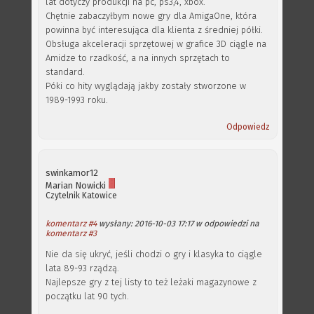
lat dotyczy produkcji na pc, ps3,4, xbox.
Chętnie zabaczyłbym nowe gry dla AmigaOne, która
powinna być interesująca dla klienta z średniej półki.
Obsługa akceleracji sprzętowej w grafice 3D ciągle na
Amidze to rzadkość, a na innych sprzętach to
standard.
Póki co hity wyglądają jakby zostały stworzone w
1989-1993 roku.
Odpowiedz
swinkamor12
Marian Nowicki
Czytelnik
Katowice
komentarz #4
wysłany: 2016-10-03 17:17 w odpowiedzi na
komentarz #3
Nie da się ukryć, jeśli chodzi o gry i klasyka to ciągle
lata 89-93 rządzą.
Najlepsze gry z tej listy to też leżaki magazynowe z
początku lat 90 tych.