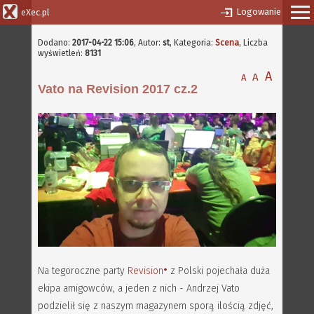
Logowanie
eXec.pl
Dodano:
2017-04-22 15:06
,
Autor:
st
, Kategoria:
Scena
, Liczba
wyświetleń:
8131
A
A
A
Vato na Revision 2017 cz.2
Na tegoroczne party
Revision
z Polski pojechała duża
ekipa amigowców, a jeden z nich - Andrzej Vato
podzielił się z naszym magazynem sporą ilością zdjęć,