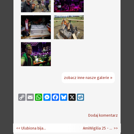
zobacz inne nasze galerie »
Copy
Email
WhatsApp
Messenger
Facebook
Bluesky
X
Wykop
Link
Dodaj komentarz
<< Ulubiona bijatyka na Amigę oraz aktualizacja Top listy
AmiWigilia 25 - Krashan po raz drugi
>>