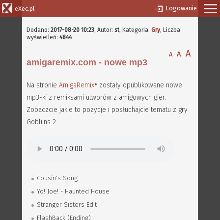
Logowanie
eXec.pl
Dodano:
2017-08-20 10:23
,
Autor:
st
, Kategoria:
Gry
, Liczba
wyświetleń:
4844
A
A
A
amigaremix.com - nowe mp3
Na stronie
AmigaRemix
zostały opublikowane nowe
mp3-ki z remiksami utworów z amigowych gier.
Zobaczcie jakie to pozycje i posłuchajcie tematu z gry
Gobliins 2:
Cousin's Song
Yo! Joe! - Haunted House
Stranger Sisters Edit
FlashBack (Ending)