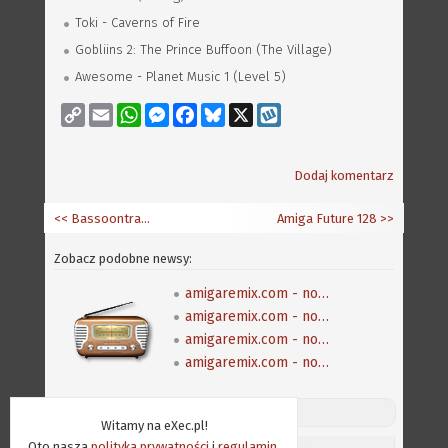
Toki - Caverns of Fire
Gobliins 2: The Prince Buffoon (The Village)
Awesome - Planet Music 1 (Level 5)
Copy
Email
WhatsApp
Messenger
Facebook
Bluesky
X
Wykop
Link
Dodaj komentarz
<< Bassoontracker 0.2.01
Amiga Future 128
>>
Zobacz podobne newsy:
amigaremix.com - nowe mp3
amigaremix.com - nowe mp3
amigaremix.com - nowe mp3
amigaremix.com - nowe mp3
Discord (online:
12
) «»
Witamy na eXec.pl!
Oto nasza
polityka prywatności
i
regulamin
,