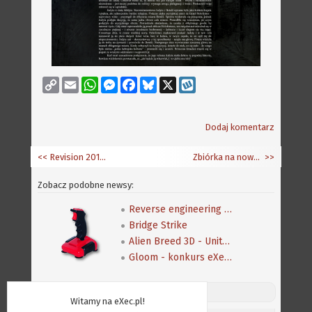
Copy
Email
WhatsApp
Messenger
Facebook
Bluesky
X
Wykop
Link
Dodaj komentarz
<< Revision 2018 i Amiga
Zbiórka na nowe obudowy A500
>>
Zobacz podobne newsy:
Reverse engineering klasycznej gry Speedball 2
Bridge Strike
Alien Breed 3D - Unity Re-Edited
Gloom - konkurs eXeca na nową mapę
Discord (online:
12
) «»
Witamy na eXec.pl!