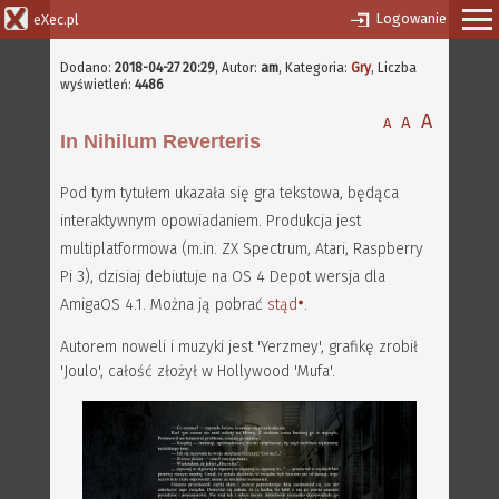
Logowanie
eXec.pl
Dodano:
2018-04-27 20:29
,
Autor:
am
, Kategoria:
Gry
, Liczba
wyświetleń:
4486
A
A
A
In Nihilum Reverteris
Pod tym tytułem ukazała się gra tekstowa, będąca
interaktywnym opowiadaniem. Produkcja jest
multiplatformowa (m.in. ZX Spectrum, Atari, Raspberry
Pi 3), dzisiaj debiutuje na OS 4 Depot wersja dla
AmigaOS 4.1. Można ją pobrać
stąd
.
Autorem noweli i muzyki jest 'Yerzmey', grafikę zrobił
'Joulo', całość złożył w Hollywood 'Mufa'.