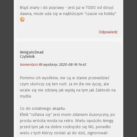
Błąd znany i do poprawy - jest już w TODO od dosyć
dawna, może uda się w najbliższym "czasie na hobby".
Odpowiedz
AmigaIsDead
Czytelnik
komentarz #6
wysłany: 2020-08-16 14:43
Pomimo ich wysiłków, nie są w stanie przewidzieć
czym skończy się ten ruch. Ja im źle nie życzę, ale
wcale się nie zdziwię jak wyjdą na tym jak Zabłocki na
mydle.
Co do ostatniego akapitu.
Efekt "cofania się" jest moim zdaniem iluzoryczny, po
prostu wróciła moda na retro. Wielu opuściło Amigę
przed tym jak na dobre rozkręciło się NG, ponadto
wielu z tych którzy zostali aż do dziś, zignorowali