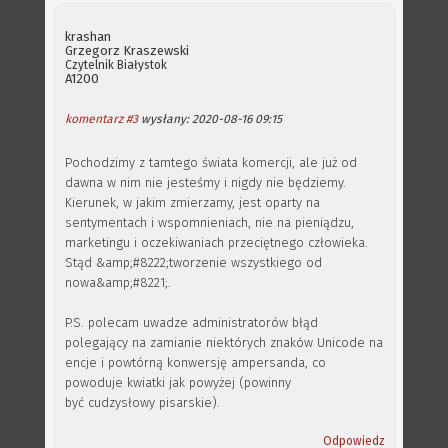
krashan
Grzegorz Kraszewski
Czytelnik
Białystok
A1200
komentarz #3
wysłany: 2020-08-16 09:15
Pochodzimy z tamtego świata komercji, ale już od
dawna w nim nie jesteśmy i nigdy nie będziemy.
Kierunek, w jakim zmierzamy, jest oparty na
sentymentach i wspomnieniach, nie na pieniądzu,
marketingu i oczekiwaniach przeciętnego człowieka.
Stąd &amp;#8222;tworzenie wszystkiego od
nowa&amp;#8221;.
P.S. polecam uwadze administratorów błąd
polegający na zamianie niektórych znaków Unicode na
encje i powtórną konwersję ampersanda, co
powoduje kwiatki jak powyżej (powinny
być cudzysłowy pisarskie).
Odpowiedz