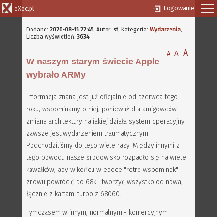
Logowanie
eXec.pl
Dodano:
2020-08-15 22:45
,
Autor:
st
, Kategoria:
Wydarzenia
,
Liczba wyświetleń:
3634
A
A
A
W naszym starym świecie Apple
wybrało ARMy
Informacja znana jest już oficjalnie od czerwca tego
roku, wspominamy o niej, ponieważ dla amigowców
zmiana architektury na jakiej działa system operacyjny
zawsze jest wydarzeniem traumatycznym.
Podchodziliśmy do tego wiele razy. Między innymi z
tego powodu nasze środowisko rozpadło się na wiele
kawałków, aby w końcu w epoce "retro wspominek"
znowu powrócić do 68k i tworzyć wszystko od nowa,
łącznie z kartami turbo z 68060.
Tymczasem w innym, normalnym - komercyjnym