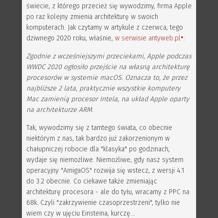
świecie, z którego przecież się wywodzimy, firma Apple
po raz kolejny zmienia architekturę w swoich
komputerach. Jak czytamy w artykule z czerwca, tego
dziwnego 2020 roku, właśnie,
w serwisie antyweb.pl
:
Zgodnie z wcześniejszymi przeciekami, Apple podczas
WWDC 2020 ogłosiło przejście na własną architekturę
procesorów w systemie macOS. Oznacza to, że przez
najbliższe 2 lata, praktycznie wszystkie komputery
Mac zamienią procesor Intela, na układ Apple oparty
na architekturze ARM.
Tak, wywodzimy się z tamtego świata, co obecnie
niektórym z nas, tak bardzo już zakorzenionym w
chałupniczej robocie dla "klasyka" po godzinach,
wydaje się niemożliwe. Niemożliwe, gdy nasz system
operacyjny "AmigaOS" rozwija się wstecz, z wersji 4.1
do 3.2 obecnie. Co ciekawe także zmieniając
architekturę procesora - ale do tyłu, wracamy z PPC na
68k. Czyli "zakrzywienie czasoprzestrzeni", tylko nie
wiem czy w ujęciu Einsteina, kurczę...