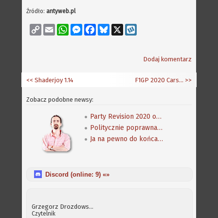
Źródło:
antyweb.pl
Copy
Email
WhatsApp
Messenger
Facebook
Bluesky
X
Wykop
Link
Dodaj komentarz
<< Shaderjoy 1.14
F1GP 2020 Carset 0.2SAR
>>
Zobacz podobne newsy:
Party Revision 2020 odwołane
Politycznie poprawna Amiga w muzeum Warhola
Ja na pewno do końca normalny nie jestem...
Discord (online:
9
) «»
Grzegorz Drozdowski
Czytelnik