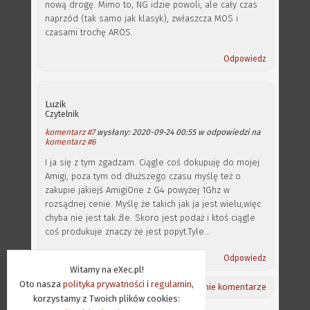
nową drogę. Mimo to, NG idzie powoli, ale cały czas
naprzód (tak samo jak klasyk), zwłaszcza MOS i
czasami trochę AROS.
Odpowiedz
Luzik
Czytelnik
komentarz #7
wysłany: 2020-09-24 00:55 w odpowiedzi na
komentarz #6
I ja się z tym zgadzam. Ciągle coś dokupuję do mojej
Amigi, poza tym od dłuższego czasu myślę też o
zakupie jakiejś AmigiOne z G4 powyżej 1Ghz w
rozsądnej cenie. Myślę że takich jak ja jest wielu,więc
chyba nie jest tak źle. Skoro jest podaż i ktoś ciągle
coś produkuje znaczy że jest popyt.Tyle...
Odpowiedz
Witamy na eXec.pl!
Oto nasza
polityka prywatności
i
regulamin
,
Powrót na górę ⇑
/
Aktualności
/
Ostatnie komentarze
korzystamy z Twoich plików cookies: