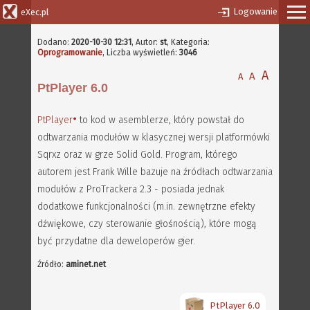
Logowanie
eXec.pl
Dodano:
2020-10-30 12:31
,
Autor:
st
, Kategoria:
Oprogramowanie
, Liczba wyświetleń:
3046
A
A
A
PtPlayer 6.0
PtPlayer
to kod w asemblerze, który powstał do
odtwarzania modułów w klasycznej wersji platformówki
Sqrxz oraz w grze Solid Gold. Program, którego
autorem jest Frank Wille bazuje na źródłach odtwarzania
modułów z ProTrackera 2.3 - posiada jednak
dodatkowe funkcjonalności (m.in. zewnętrzne efekty
dźwiękowe, czy sterowanie głośnością), które mogą
być przydatne dla deweloperów gier.
Źródło:
aminet.net
PtPlayer 6.0