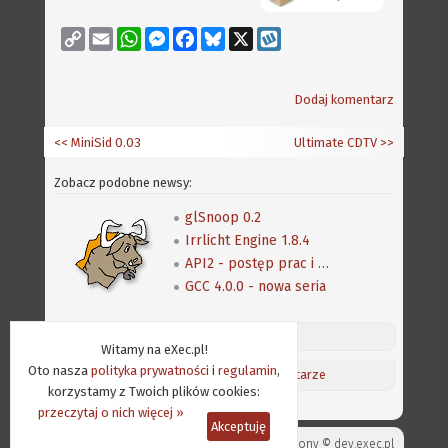
Copy
Email
WhatsApp
Messenger
Facebook
Bluesky
X
Wykop
Link
Dodaj komentarz
<< MiniSid 0.03
Ultimate CDTV
>>
Zobacz podobne newsy:
glSnoop 0.2
Irrlicht Engine 1.8.4
API2 - postęp prac i nowy język programowania
GCC 4.0.0 - nowa seria
Discord (online:
12
) «»
Witamy na eXec.pl!
Oto nasza
polityka prywatności
i
regulamin
,
Aktualności
/
Ostatnie komentarze
korzystamy z Twoich plików cookies:
przeczytaj o nich więcej »
Akceptuję
Projekt strony ©
dev.exec.pl