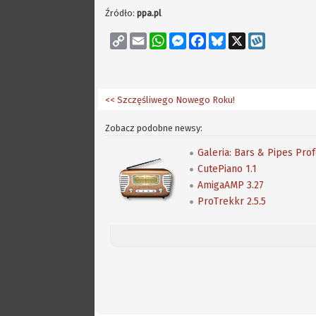
Źródło:
ppa.pl
Copy
Email
WhatsApp
Messenger
Facebook
Bluesky
X
Wykop
Link
<< Szczęśliwego Nowego Roku!
Zobacz podobne newsy:
Galeria: Bars & Pipes Pro
CutePiano 1.1
AmigaAMP 3.27
ProTrekkr 2.5.5