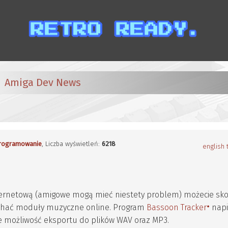
Amiga Dev News
rogramowanie
, Liczba wyświetleń:
6218
english 
ernetową (amigowe mogą mieć niestety problem) możecie sko
uchać moduły muzyczne online. Program
Bassoon Tracker
napi
e możliwość eksportu do plików WAV oraz MP3.