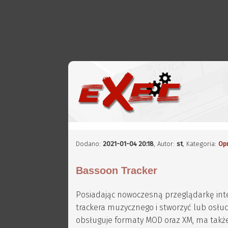
Dodano:
2021-01-04 20:18
,
Autor:
st
, Kategoria:
Op
Bassoon Tracker
Posiadając nowoczesną przeglądarkę int
trackera muzycznego i stworzyć lub osł
obsługuje formaty MOD oraz XM, ma takż