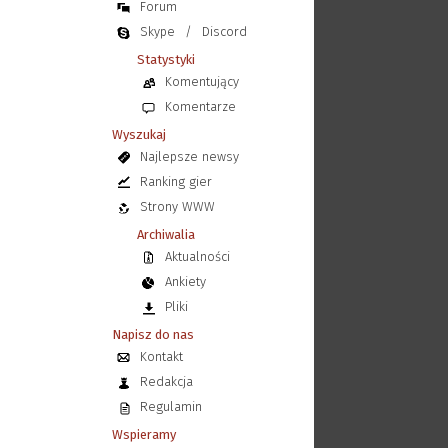
Forum
Skype
/
Discord
Statystyki
Komentujący
Komentarze
Wyszukaj
Najlepsze newsy
Ranking gier
Strony WWW
Archiwalia
Aktualności
Ankiety
Pliki
Napisz do nas
Kontakt
Redakcja
Regulamin
Wspieramy