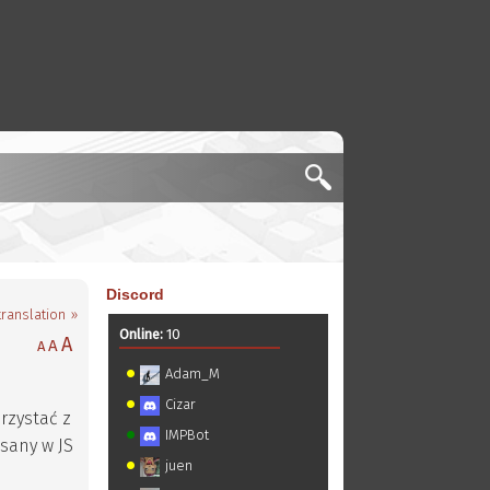
Discord
translation »
Online:
10
A
A
A
Adam_M
Cizar
rzystać z
IMPBot
sany w JS
juen