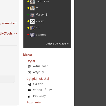
Laubzega
m...
Marek_B
Pucek
j komentarz
SB
UHCTools
>>
spazma
dołącz do kanału »
Menu
Czytaj
Aktualności
Artykuły
Oglądaj i słuchaj
Galerie
Wideo
/
TV
Podcasty
Rozmawiaj