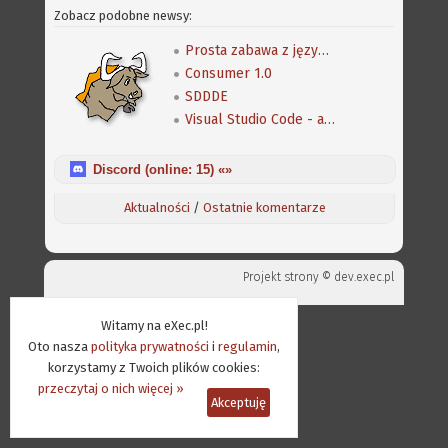
Zobacz podobne newsy:
Prosta zabawa z językiem C pod AmigaOS 4
Consumer 1.0
SDDDE
Visual Studio Code - amigowe rozszerzenia
Discord (online:
15
) «»
Aktualności
/
Ostatnie komentarze
Projekt strony ©
dev.exec.pl
Witamy na eXec.pl!
Oto nasza
polityka prywatności
i
regulamin
,
korzystamy z Twoich plików cookies:
przeczytaj o nich więcej »
Akceptuję