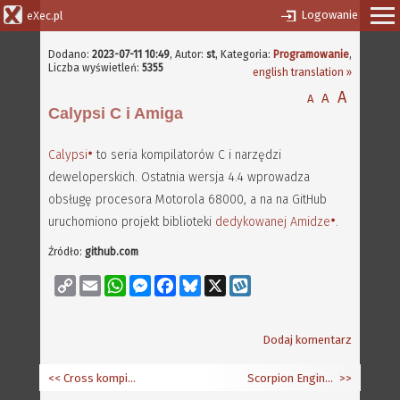
Logowanie
eXec.pl
Dodano:
2023-07-11 10:49
,
Autor:
st
, Kategoria:
Programowanie
,
Liczba wyświetleń:
5355
english translation »
A
A
A
Calypsi C i Amiga
Calypsi
to seria kompilatorów C i narzędzi
deweloperskich. Ostatnia wersja 4.4 wprowadza
obsługę procesora Motorola 68000, a na na GitHub
uruchomiono projekt biblioteki
dedykowanej Amidze
.
Źródło:
github.com
Copy
Email
WhatsApp
Messenger
Facebook
Bluesky
X
Wykop
Link
Dodaj komentarz
<< Cross kompilacja dla AmigaOS 3.2 i 4.1
Scorpion Engine 2023.2
>>