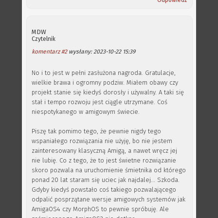
Odpowiedz
MDW
Czytelnik
komentarz #2
wysłany: 2023-10-22 15:39
No i to jest w pełni zasłużona nagroda. Gratulacje,
wielkie brawa i ogromny podziw. Miałem obawy czy
projekt stanie się kiedyś dorosły i używalny. A taki się
stał i tempo rozwoju jest ciągle utrzymane. Coś
niespotykanego w amigowym świecie.
Piszę tak pomimo tego, że pewnie nigdy tego
wspaniałego rozwiązania nie użyję, bo nie jestem
zainteresowany klasyczną Amigą, a nawet wręcz jej
nie lubię. Co z tego, że to jest świetne rozwiązanie
skoro pozwala na uruchomienie śmietnika od którego
ponad 20 lat staram się uciec jak najdalej... Szkoda.
Gdyby kiedyś powstało coś takiego pozwalającego
odpalić posprzątane wersje amigowych systemów jak
AmigaOS4 czy MorphOS to pewnie spróbuję. Ale