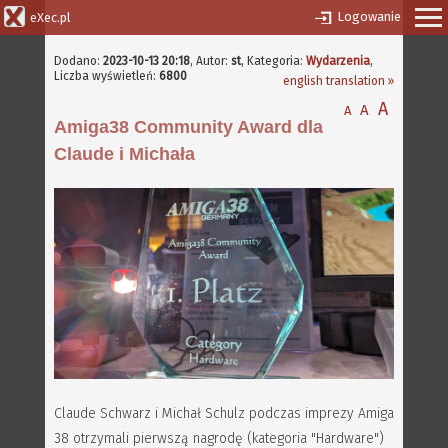
Logowanie
eXec.pl
Dodano:
2023-10-13 20:18
,
Autor:
st
, Kategoria:
Wydarzenia
,
Liczba wyświetleń:
6800
english translation »
A
A
A
Amiga38 Community Award dla
Claude i Michała
Claude Schwarz i Michał Schulz podczas imprezy Amiga
38 otrzymali pierwszą nagrodę (kategoria "Hardware")