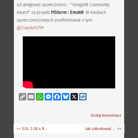
od amigowej społeczności - "Amiga38 Community
Award" za projekt
PiStorm
i
Emu68
. W mediach
społecznościowych poinformował o tym
@Claude1079
.
Copy
Email
WhatsApp
Messenger
Facebook
Bluesky
X
Wykop
Link
Dodaj komentarz
<< SDL 2.28.4 Release Candidate 1
Jak zakodować efekt "X-Rotator"
>>